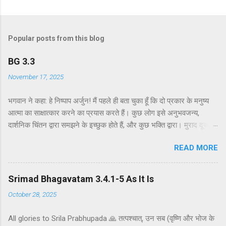
Popular posts from this blog
BG 3.3
November 17, 2025
भगवान ने कहा: हे निष्पाप अर्जुन! मैं पहले ही बता चुका हूँ कि दो प्रकार के मनुष्य
आत्मा का साक्षात्कार करने का प्रयास करते हैं। कुछ लोग इसे अनुभवजन्य,
दार्शनिक चिंतन द्वारा समझने के इच्छुक होते हैं, और कुछ भक्ति द्वारा। मुराद दूसरे
अध्याय के श्लोक 39 में भगवान ने दो प्रकार की विधियाँ बताई हैं - सांख्ययोग तथा
READ MORE
कर्मयोग या बुद्धियोग। इस श्लोक में भगवान इसे और भी स्पष्ट रूप से समझाते हैं।
सांख्ययोग, अर्थात् आत्मा और पदार्थ की प्रकृति का विश्लेषणात्मक अध्ययन, उन
लोगों के लिए विषय है जो प्रयोगात्मक ज्ञान और दर्शन द्वारा अनुमान लगाने और
Srimad Bhagavatam 3.4.1-5 As It Is
समझने के इच्छुक हैं। दूसरे वर्ग के लोग कृष्णभावनामृत में कर्म करते हैं, जैसा कि
October 28, 2025
दूसरे अध्याय के इकसठवें श्लोक में बताया गया है। भगवान ने उनतीसवें श्लोक में भी
बताया है कि बुद्धियोग या कृष्णभावनामृत के सिद्धांतों के अनुसार कार्य करने से मनुष्य
All glories to Srila Prabhupada 🙏 तत्पश्चात्, उन सब (वृष्णि और भोज के
कर्म के बंधनों से मुक्त हो सकता है; और इसके अतिरिक्त, इस प्रक्रिया में कोई दोष