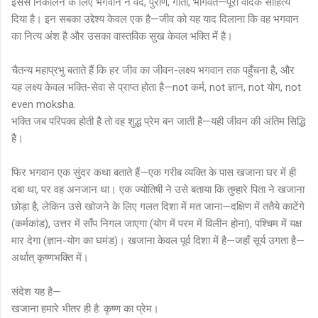
इससे निकालने के लिए भगवान ने वेद, पुराण, गीता, भागवत—पूरा वैदिक साहित्य
दिया है। इन सबका उद्देश्य केवल एक है—जीव को यह याद दिलाना कि वह भगवान
का नित्य अंश है और उसका वास्तविक सुख केवल भक्ति में है।
चैतन्य महाप्रभु बताते हैं कि हर जीव का जीवन-लक्ष्य भगवान तक पहुँचना है, और
यह लक्ष्य केवल भक्ति-सेवा से प्राप्त होता है—not कर्म, not ज्ञान, not योग, not
even moksha.
भक्ति जब परिपक्व होती है तो वह शुद्ध प्रेम बन जाती है—यही जीवन की अंतिम सिद्धि
है।
फिर भगवान एक सुंदर कथा बताते हैं—एक गरीब व्यक्ति के पास खजाना घर में ही
दबा था, पर वह अनजान था। एक ज्योतिषी ने उसे बताया कि तुम्हारे पिता ने खजाना
छोड़ा है, लेकिन उसे खोजने के लिए गलत दिशा में मत जाना—दक्षिण में ततैये काटेंगे
(कर्मकांड), उत्तर में साँप निगल जाएगा (योग में परम में विलीन होना), पश्चिम में यक्ष
मार देगा (ज्ञान-योग का घमंड)। खजाना केवल पूर्व दिशा में है—जहाँ सूर्य उगता है—
अर्थात् कृष्णभक्ति में।
संदेश यह है—
खजाना हमारे भीतर ही है: कृष्ण का प्रेम।