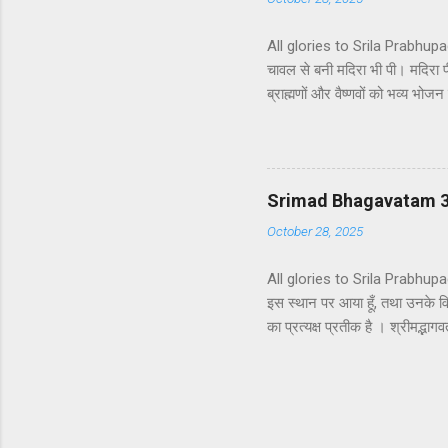
All glories to Srila Prabhupada 
चावल से बनी मदिरा भी पी। मदिरा 
ब्राह्मणों और वैष्णवों को भव्य भ
ने ब्राह्मणों से औपचारिक रूप से 
बनी एक प्रकार की हल्की मदिरा पी।
कठोर वचनों का प्रयोग करने लगे जो
सकता है। वृष्णि और भोज के वंशजों 
Srimad Bhagavatam 3
October 28, 2025
All glories to Srila Prabhupada
इस स्थान पर आया हूँ, तथा उनके वियो
का प्रत्यक्ष प्रतीक है । श्रीमद्भागव
दृष्टिकोण के अनुरूप एक भिन्न अर्थ
विज्ञान हैं जिन्हें भगवद्गीता के स्
भगवद्गीता और श्रीमद्भागवत के तात
भगवद्गीता (16.20) में पुष्टि की गई ह