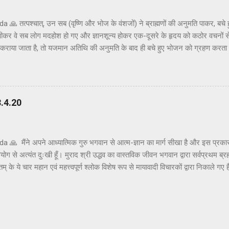
🙏 तत्पश्चात्, उन सब (वृष्णि और भोज के वंशजों) ने ब्राह्मणों की अनुमति पाकर, बचे
पीकर वे सब लोग मदहोश हो गए और ज्ञानशून्य होकर एक-दूसरे के हृदय को कठोर वचनों स
ोजन कराया जाता है, तो यजमान अतिथि की अनुमति के बाद ही बचे हुए भोजन को ग्रहण करता
अनुमति ली और तैयार भोजन ग्रहण किया। क्षत्रियों को कुछ अवसरों पर मदिरापान की अनुमत
 इस प्रकार मदिरापान करने से वे उन्मत्त और विवेकशून्य हो गए, यहाँ तक कि वे एक-दू
 एक-दूसरे के हृदय को छू गए। मदिरापान इतना हानिकारक है कि इतना सुसंस्कृत परिवार 
से इस प्रकार स्वयं को भूलने की अपेक्षा नहीं की गई थी, परन्तु ईश्वर की इच्छा से ऐसा ह
.4.20
 🙏 मैंने अपने आध्यात्मिक गुरु भगवान से आत्म-ज्ञान का मार्ग सीखा है और इस प्रकार
ग से अत्यंत दुःखी हूँ। मुराद श्री उद्धव का वास्तविक जीवन भगवान द्वारा सर्वप्रथम ब्रह्म
तम् के ये चार महान एवं महत्त्वपूर्ण श्लोक विशेष रूप से मायावादी विचारकों द्वारा निकाले गए 
 निकालते हैं। ऐसे अनाधिकृत विचारकों के लिए यहाँ उचित उत्तर दिया गया है। श्रीमद्भागव
नातकोत्तर विद्यार्थी समझ सकते हैं । अनाधिकृत रूप से सट्टेबाज़ भगवान श्रीकृष्ण के चरणकमलो
्पर्यों को विकृत करके जनता को भ्रमित करते हैं और अंधतामिस्र नामक नरक का सीधा मार्
ै , ऐसे ईर्ष्यालु सट्टेबाज़ अज्ञानी होते हैं और निश्चित रूप स...