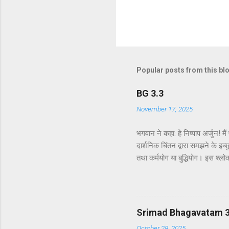
Popular posts from this bl
BG 3.3
November 17, 2025
भगवान ने कहा: हे निष्पाप अर्जुन! म
दार्शनिक चिंतन द्वारा समझने के इच्छ
तथा कर्मयोग या बुद्धियोग। इस श्लो
उन लोगों के लिए विषय है जो प्रयोगा
कि दूसरे अध्याय के इकसठवें श्लोक मे
से मनुष्य कर्म के बंधनों से मुक्त 
गया है - कि यह बुद्धि-योग पूर्णतः पर
Srimad Bhagavatam 3.4
October 28, 2025