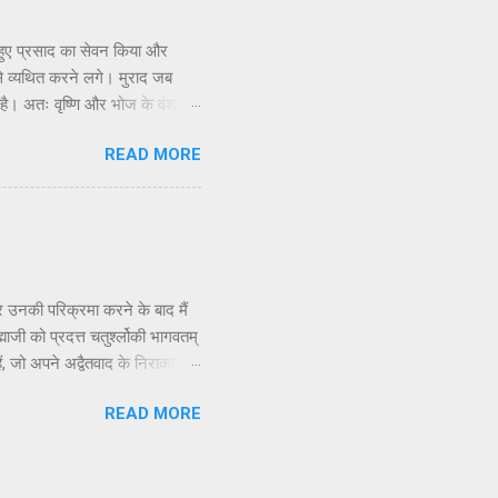
 हुए प्रसाद का सेवन किया और
े व्यथित करने लगे। मुराद जब
 है। अतः वृष्णि और भोज के वंशजों
ि होती है, इसलिए उन्होंने चावल से
READ MORE
सरे के साथ अपने संबंध भूल गए और
भी नशे की हालत में स्वयं को भूल
ुआ, और इस प्रकार वे एक-दूसरे...
 उनकी परिक्रमा करने के बाद मैं
ाजी को प्रदत्त चतुर्श्लोकी भागवतम्
हैं, जो अपने अद्वैतवाद के निराकार
तम् के श्लोक विशुद्ध रूप से आस्तिक
READ MORE
ं में अपराधी हैं क्योंकि वे
ग तैयार करते हैं। जैसा कि