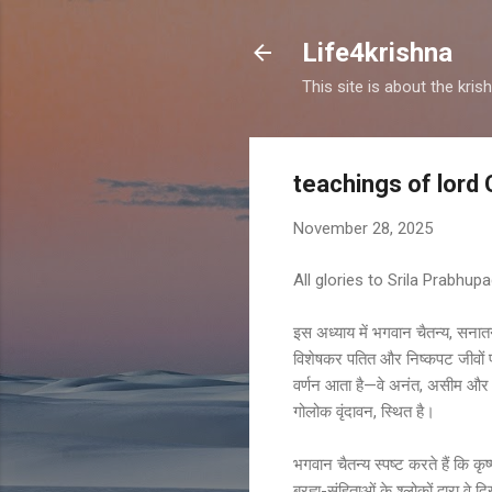
Life4krishna
This site is about the kri
teachings of lord
November 28, 2025
All glories to Srila Prabhup
इस अध्याय में भगवान चैतन्य, सनातन ग
विशेषकर पतित और निष्कपट जीवों पर 
वर्णन आता है—वे अनंत, असीम और शोक
गोलोक वृंदावन, स्थित है।
भगवान चैतन्य स्पष्ट करते हैं कि 
ब्रह्म-संहिताओं के श्लोकों द्वारा वे 