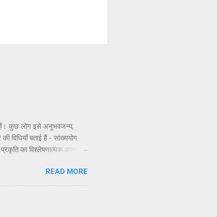
े हैं। कुछ लोग इसे अनुभवजन्य,
 की विधियाँ बताई हैं - सांख्ययोग
ी प्रकृति का विश्लेषणात्मक अध्ययन,
णभावनामृत में कर्म करते हैं, जैसा
READ MORE
े सिद्धांतों के अनुसार कार्य करने
सिद्धांत अधिक स्पष्ट रूप से समझाया