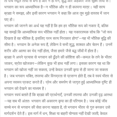
तो पाँच स्थूल तत्वों से बना है और न ही मन, बुद्धि और अहंकार जैसे सूक्ष्म तत्वों से।
भगवान का रूप आध्यात्मिक है—न भौतिक और न ही कल्पना मात्र। यही सत्य
ब्रह्मा ने समझा, और इसी कारण भगवान ने कहा कि आज तुम मुझे वास्तव में जान
पाए हो।
भगवान को जानने का अर्थ यह नहीं है कि हम हर भौतिक रूप को नकार दें, बल्कि
यह समझें कि आध्यात्मिक रूप भौतिक नहीं होता। यह नकारात्मक सोच कि “जो रूप
दिखता है वह भौतिक है, इसलिए परम सत्य निराकार होगा”—यह भी भौतिक बुद्धि की
सीमा है। भगवान के अनेक रूप हैं, लेकिन वे सभी शुद्ध, शाश्वत और चेतन हैं। उनमें
शरीर और आत्मा का भेद नहीं होता, जैसा हमारे जैसे बद्ध जीवों में होता है।
ब्रह्मा ने अपने प्रयास से भगवान को ढूँढने की कोशिश की—कमल के तने के भीतर
जाकर, स्रोत खोजकर—लेकिन कुछ भी हाथ नहीं लगा। इसका कारण यह था कि
भगवान को खोजा नहीं जा सकता, उन्हें केवल उनकी कृपा से ही जाना जा सकता
है। जब भगवान भक्ति, तपस्या और विनम्रता से प्रसन्न होते हैं, तब वे स्वयं भीतर से
अपना स्वरूप प्रकट करते हैं। प्रेम और समर्पण से जागृत हुई आध्यात्मिक दृष्टि ही
भगवान को देखने का माध्यम है।
भगवान स्वयं बताते हैं कि ब्रह्मा की प्रार्थनाएँ, उनकी तपस्या और उनकी दृढ़ आस्था
—यह सब भी अंततः भगवान की अकारण कृपा का ही परिणाम है। जब कोई जीव
सच्चे मन से भगवान की सेवा करना चाहता है, तो भगवान भीतर से गुरु बनकर उसे
मार्गदर्शन देते हैं। इस मार्ग में धन, शिक्षा या बाहरी योग्यता नहीं देखी जाती; केवल