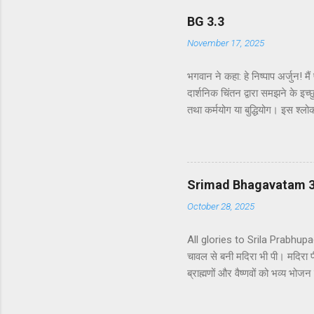
BG 3.3
November 17, 2025
भगवान ने कहा: हे निष्पाप अर्जुन! म
दार्शनिक चिंतन द्वारा समझने के इच्छ
तथा कर्मयोग या बुद्धियोग। इस श्लो
उन लोगों के लिए विषय है जो प्रयोगा
कि दूसरे अध्याय के इकसठवें श्लोक मे
से मनुष्य कर्म के बंधनों से मुक्त 
गया है - कि यह बुद्धि-योग पूर्णतः पर
Srimad Bhagavatam 3.4
October 28, 2025
All glories to Srila Prabhupada 
चावल से बनी मदिरा भी पी। मदिरा 
ब्राह्मणों और वैष्णवों को भव्य भ
ने ब्राह्मणों से औपचारिक रूप से 
बनी एक प्रकार की हल्की मदिरा पी।