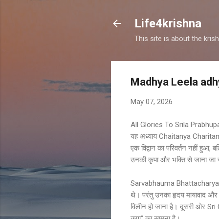
Life4krishna
This site is about the kri
Madhya Leela adh
May 07, 2026
All Glories To Srila Prabhu
यह अध्याय Chaitanya Charitamrita
एक विद्वान का परिवर्तन नहीं हुआ, ब
उनकी कृपा और भक्ति से जाना जा
Sarvabhauma Bhattacharya उस समय 
थे। परंतु उनका हृदय मायावाद और श
विलीन हो जाना है। दूसरी ओर Sri 
कृपा” का सामना है।