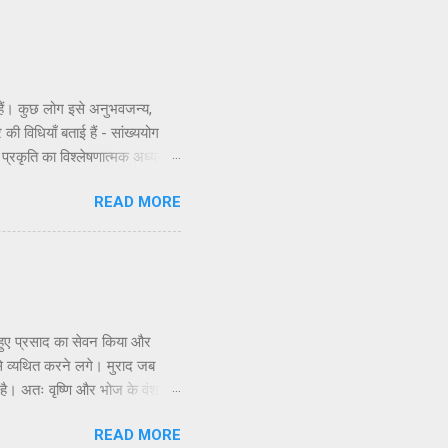
े हैं। कुछ लोग इसे अनुभवजन्य,
 की विधियाँ बताई हैं - सांख्ययोग
ी प्रकृति का विश्लेषणात्मक अध्ययन,
णभावनामृत में कर्म करते हैं, जैसा
READ MORE
े सिद्धांतों के अनुसार कार्य करने
सिद्धांत अधिक स्पष्ट रूप से समझाया
 हुए प्रसाद का सेवन किया और
े व्यथित करने लगे। मुराद जब
 है। अतः वृष्णि और भोज के वंशजों
ि होती है, इसलिए उन्होंने चावल से
READ MORE
सरे के साथ अपने संबंध भूल गए और