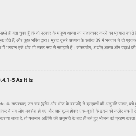
ैं पहले ही बता चुका हूँ कि दो प्रकार के मनुष्य आत्मा का साक्षात्कार करने का प्रयास करत
ुक होते हैं, और कुछ भक्ति द्वारा। मुराद दूसरे अध्याय के श्लोक 39 में भगवान ने दो प्रकार
क में भगवान इसे और भी स्पष्ट रूप से समझाते हैं। सांख्ययोग, अर्थात् आत्मा और पदार्थ क
त्मक ज्ञान और दर्शन द्वारा अनुमान लगाने और समझने के इच्छुक हैं। दूसरे वर्ग के लोग कृष्
ं बताया गया है। भगवान ने उनतीसवें श्लोक में भी बताया है कि बुद्धियोग या कृष्णभावनामृत क
हो सकता है; और इसके अतिरिक्त, इस प्रक्रिया में कोई दोष नहीं है। इकसठवें श्लोक में यही 
ब्रह्म (या अधिक विशिष्ट रूप से, कृष्ण पर) ...
.1-5 As It Is
🙏 तत्पश्चात्, उन सब (वृष्णि और भोज के वंशजों) ने ब्राह्मणों की अनुमति पाकर, बचे
पीकर वे सब लोग मदहोश हो गए और ज्ञानशून्य होकर एक-दूसरे के हृदय को कठोर वचनों स
ोजन कराया जाता है, तो यजमान अतिथि की अनुमति के बाद ही बचे हुए भोजन को ग्रहण करता
अनुमति ली और तैयार भोजन ग्रहण किया। क्षत्रियों को कुछ अवसरों पर मदिरापान की अनुमत
 इस प्रकार मदिरापान करने से वे उन्मत्त और विवेकशून्य हो गए, यहाँ तक कि वे एक-दू