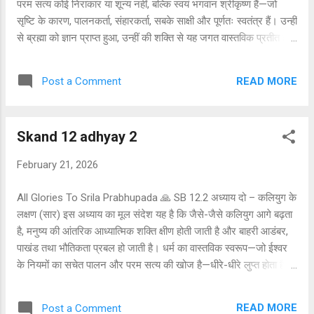
परम सत्य कोई निराकार या शून्य नहीं, बल्कि स्वयं भगवान श्रीकृष्ण हैं—जो
सृष्टि के कारण, पालनकर्ता, संहारकर्ता, सबके साक्षी और पूर्णतः स्वतंत्र हैं। उन्हीं
से ब्रह्मा को ज्ञान प्राप्त हुआ, उन्हीं की शक्ति से यह जगत वास्तविक प्रतीत होता
है, और उन्हीं की शरण लेने से माया का भ्रम मिटता है। इसलिए सच्चा धर्म वही
है जो भौतिक इच्छाओं से रहित होकर शुद्ध भक्ति में ले जाए। ऋषि समझते हैं कि
READ MORE
Post a Comment
कलियुग में मनुष्य अल्पायु, अशांत, आलसी और भ्रमित है; इतने शास्त्रों का
विस्तारपूर्वक अध्ययन उसके लिए कठिन है। अतः वे शास्त्रों का सार जानना
चाहते हैं—ऐसा उपाय जिससे शीघ्र और निश्चित कल्याण हो सके। इसीलिए वे
Skand 12 adhyay 2
भागवत को वेद-वृक्ष का पका हुआ मधुर फल बताते हैं, जिसे श्रद्धा से सुनने मात्र
से भगवान स्वयं हृदय में प्रकट हो जाते हैं। भगवान के नाम, गुण, रूप और
February 21, 2026
लीलाओं का श्रवण-कीर्तन ही तीनों प्रकार के दुःखों का अंत करता है। वे सूत
गोस्वामी से विनती करते हैं कि भगवान के अवतारों, लीलाओं और व...
All Glories To Srila Prabhupada 🙏 SB 12.2 अध्याय दो – कलियुग के
लक्षण (सार) इस अध्याय का मूल संदेश यह है कि जैसे-जैसे कलियुग आगे बढ़ता
है, मनुष्य की आंतरिक आध्यात्मिक शक्ति क्षीण होती जाती है और बाहरी आडंबर,
पाखंड तथा भौतिकता प्रबल हो जाती है। धर्म का वास्तविक स्वरूप—जो ईश्वर
के नियमों का सचेत पालन और परम सत्य की खोज है—धीरे-धीरे लुप्त होता है,
और उसके स्थान पर धन, शक्ति और बाहरी प्रतीकों को ही श्रेष्ठता का मापदंड
मान लिया जाता है। सत्य, दया, क्षमा, स्मृति, आयु और शारीरिक बल जैसे दिव्य
READ MORE
Post a Comment