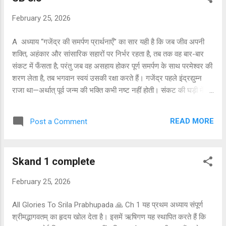
भगवान की कृपा का अंश मात्र थी। जब तक भगवान का मिशन था, तब तक वह
February 25, 2026
दिव्य सामर्थ्य उनके भीतर प्रकट रही। जैसे ही भगवान का पृथ्वी-लीला का कार्य
पूर्ण हुआ, वह विशेष शक्ति भी लौटा ली गई। इससे गहरी शिक्षा मिलती है कि
A अध्याय “गजेंद्र की समर्पण प्रार्थनाएँ” का सार यही है कि जब जीव अपनी
हमारी प्रतिभा, सामर्थ्...
शक्ति, अहंकार और सांसारिक सहारों पर निर्भर रहता है, तब तक वह बार-बार
संकट में फँसता है; परंतु जब वह असहाय होकर पूर्ण समर्पण के साथ परमेश्वर की
शरण लेता है, तब भगवान स्वयं उसकी रक्षा करते हैं। गजेंद्र पहले इंद्रद्युम्न
राजा था—अर्थात् पूर्व जन्म की भक्ति कभी नष्ट नहीं होती। संकट की घड़ी में
वही संस्कार जागृत हुआ और उसने “ॐ नमो भगवते वासुदेवाय” का स्मरण
किया। यह दर्शाता है कि सच्ची साधना जीवन की अंतिम परीक्षा में ही सिद्ध होती
READ MORE
Post a Comment
है। गजेंद्र ने किसी देवता को नहीं पुकारा, क्योंकि उसकी प्रार्थना मूल कारण—
समस्त कारणों के कारण—परम पुरुषोत्तम भगवान के लिए थी। उसने भगवान को
सृष्टि के आधार, सबके हृदय में स्थित परमात्मा, कारण और परिणाम से परे, और
Skand 1 complete
अपनी आंतरिक शक्ति से लीलाएँ करने वाले स्वरूप के रूप में स्वीकार किया।
उसने यह भी समझा कि भगवान भौतिक गुणों से परे हैं, फिर भी उन्हीं के निर्देशन
February 25, 2026
में प्रकृति कार्य करती है। यह वही तत्त्वज्ञान है जिसे आप भगवद्गीता के अध्याय
7, 9 और 10 में पढ़ रही हैं—कि भगवान सबके स्रोत हैं, फिर भी सब...
All Glories To Srila Prabhupada 🙏 Ch 1 यह प्रथम अध्याय संपूर्ण
श्रीमद्भागवतम् का हृदय खोल देता है। इसमें ऋषिगण यह स्थापित करते हैं कि