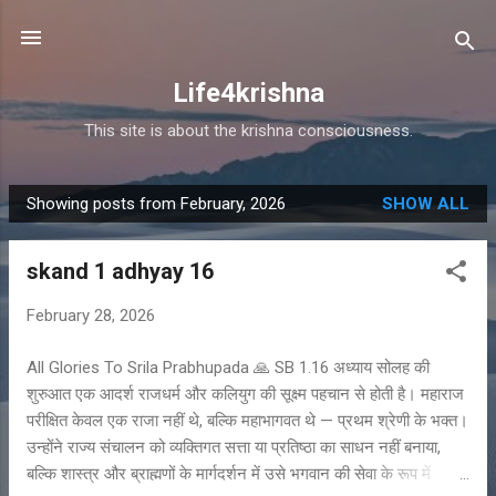
Skip to main content
Life4krishna
This site is about the krishna consciousness.
Showing posts from February, 2026
SHOW ALL
P
o
skand 1 adhyay 16
s
t
February 28, 2026
s
All Glories To Srila Prabhupada 🙏 SB 1.16 अध्याय सोलह की
शुरुआत एक आदर्श राजधर्म और कलियुग की सूक्ष्म पहचान से होती है। महाराज
परीक्षित केवल एक राजा नहीं थे, बल्कि महाभागवत थे — प्रथम श्रेणी के भक्त।
उन्होंने राज्य संचालन को व्यक्तिगत सत्ता या प्रतिष्ठा का साधन नहीं बनाया,
बल्कि शास्त्र और ब्राह्मणों के मार्गदर्शन में उसे भगवान की सेवा के रूप में