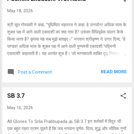
भगवान ब्रह्मा ने भगवान विष्णु को शांत करना शुरू किया, जिन्होंने पहले एक
May 18, 2026
सूअर का दिव्य रूप धारण करके पृथ्वी ग्रह को बचाया था। वैदिक मंत्रों में पुरुष-
सूक्त नामक एक विशेष प्रकार की प्रार्थना है । सामान्यतः देवता पुरु...
श्री सूत गोस्वामी ने कहा, “युधिष्ठिर महाराज ने कहा: हे जनार्दन! अधिक मास के
शुक्ल पक्ष में आने वाली एकादशी का क्या नाम है? उसका विधिपूर्वक पालन कैसे
किया जाता है? कृपया यह सब मुझे बताइए।” भगवान श्रीकृष्ण ने उत्तर दिया, “हे
पाण्डव! अधिक मास के शुक्ल पक्ष में आने वाली पुण्यमयी एकादशी ‘पद्मिनी
एकादशी’ कहलाती है। यह अत्यंत शुभ है। जो भाग्यशाली व्यक्ति दृढ़ निश्चय और
श्रद्धा से इसका पालन करता है, वह मेरे निज धाम को प्राप्त करता है। यह
अधिक मास की एकादशी पापों को नष्ट करने में मेरे समान ही शक्तिशाली है।
READ MORE
Post a Comment
स्वयं चार मुख वाले भगवान ब्रह्मा भी इसकी पर्याप्त महिमा नहीं कर सकते। बहुत
समय पहले भगवान ब्रह्मा ने नारद को इस मोक्षदायिनी और पापनाशिनी एकादशी
के विषय में बताया था।” कमलनयन भगवान श्रीकृष्ण युधिष्ठिर के प्रश्न से
SB 3.7
अत्यंत प्रसन्न हुए और उनसे मधुर वचन कहने लगे: “हे राजन्! अब ध्यानपूर्वक
सुनो, मैं तुम्हें पद्मिनी एकादशी के व्रत की विधि बताता हूँ, जिसे बड़े-बड़े ऋषि भी
May 16, 2026
विरले ही करते हैं। एकादशी से एक दिन पहले दशमी के दिन उड़द की दाल,
चना, पालक, मधु और समुद्री नमक का सेवन नहीं करना चाहिए, न ही द...
All Glories To Srila Prabhupada 🙏 SB 3.7 इन श्लोकों में विदुर जी
एक बहुत गहरा प्रश्न पूछते हैं कि जब भगवान पूर्णतः दिव्य, शुद्ध और भौतिक गुणों