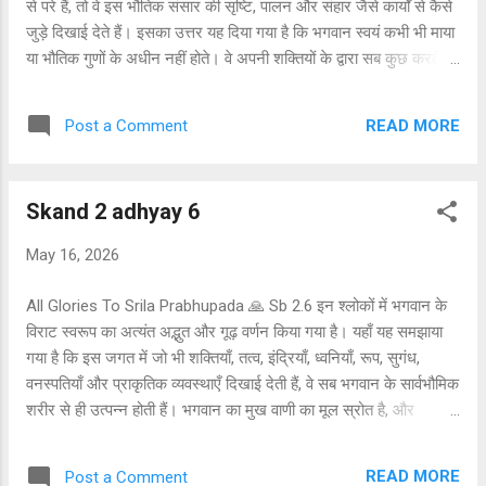
से परे हैं, तो वे इस भौतिक संसार की सृष्टि, पालन और संहार जैसे कार्यों से कैसे
जुड़े दिखाई देते हैं। इसका उत्तर यह दिया गया है कि भगवान स्वयं कभी भी माया
या भौतिक गुणों के अधीन नहीं होते। वे अपनी शक्तियों के द्वारा सब कुछ करते हैं,
लेकिन उन शक्तियों से प्रभावित नहीं होते। जैसे जादूगर अपनी जादुई कला
दिखाता है पर स्वयं उससे प्रभावित नहीं होता, वैसे ही भगवान संसार की रचना
READ MORE
Post a Comment
करते हैं पर संसार के बंधन में नहीं आते। भगवान का स्वरूप पूरी तरह
आध्यात्मिक है। जब वे इस संसार में प्रकट होते हैं, तब भी उनका शरीर और
उनकी लीलाएँ दिव्य ही रहती हैं। कम बुद्धि वाले लोग सोचते हैं कि भगवान भी
Skand 2 adhyay 6
साधारण जीवों की तरह भौतिक प्रकृति से प्रभावित होते हैं, लेकिन यह गलत
समझ है। जीवात्मा और भगवान में यही अंतर है कि जीव माया से भ्रमित हो
May 16, 2026
सकता है, पर भगवान कभी नहीं। यह संसार उन जीवों के लिए बनाया गया है
जिन्होंने भगवान की सेवा छोड़कर स्वयं भोगी और नियंत्रक बनने की इच्छा की।
All Glories To Srila Prabhupada 🙏 Sb 2.6 इन श्लोकों में भगवान के
माया...
विराट स्वरूप का अत्यंत अद्भुत और गूढ़ वर्णन किया गया है। यहाँ यह समझाया
गया है कि इस जगत में जो भी शक्तियाँ, तत्व, इंद्रियाँ, ध्वनियाँ, रूप, सुगंध,
वनस्पतियाँ और प्राकृतिक व्यवस्थाएँ दिखाई देती हैं, वे सब भगवान के सार्वभौमिक
शरीर से ही उत्पन्न होती हैं। भगवान का मुख वाणी का मूल स्रोत है, और
अग्निदेव उस शक्ति के नियंत्रक हैं। वैदिक मंत्र, विशेषकर गायत्री मंत्र,
भगवान की त्वचा और उसके आवरणों से प्रकट होते हैं। इससे यह सिद्ध होता है
READ MORE
Post a Comment