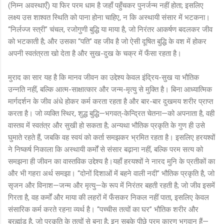
(निम्न अवस्थाएँ) या फिर परम धाम है जहाँ पहुँचकर पुनर्जन्म नहीं होता; इसलिए
लक्ष्य उस शाश्वत स्थिति को पाना होना चाहिए, न कि अस्थायी संसार में भटकना।
“निर्लज्ज स्त्री” चंचल, रजोगुणी बुद्धि या माया है, जो निरंतर आकर्षण बदलकर जीव
को भटकाती है; और उसका “पति” वह जीव है जो ऐसी दूषित बुद्धि के वश में होकर
अपनी स्वतंत्रता खो देता है और सुख-दुख के चक्र में फँसा रहता है।
मुराद का सार यह है कि मानव जीवन का उद्देश्य केवल इंद्रिय-सुख या भौतिक
उन्नति नहीं, बल्कि आत्म-साक्षात्कार और जन्म-मृत्यु से मुक्ति है। बिना आध्यात्मिक
मार्गदर्शन के जीव अंधे होकर कर्म करता रहता है और बार-बार दुखमय शरीर प्राप्त
करता है। जो व्यक्ति स्थिर, शुद्ध बुद्धि—भगवत्-केन्द्रित चेतना—को अपनाता है, वही
वास्तव में स्वतंत्र और सुखी हो सकता है; अन्यथा भौतिक प्रकृति के गुण ही उसे
घुमाते रहते हैं, जबकि वह स्वयं को कर्ता समझकर भ्रमित रहता है। इसलिए हरयश्वों
ने निष्कर्ष निकाला कि अस्थायी कर्मों से संसार बढ़ाना नहीं, बल्कि परम सत्य को
समझना ही जीवन का वास्तविक उद्देश्य है।यहाँ हरयश्वों ने नारद मुनि के प्रतीकों का
और भी गहरा अर्थ समझा। “दोनों दिशाओं में बहने वाली नदी” भौतिक प्रकृति है, जो
सृजन और विनाश—जन्म और मृत्यु—के रूप में निरंतर बहती रहती है; जो जीव इसमें
गिरता है, वह कर्मों और माया की लहरों में फँसकर निकल नहीं पाता, इसलिए केवल
संसारिक कर्म करते रहना व्यर्थ है। “पच्चीस तत्वों का घर” भौतिक शरीर और
ब्रह्मांड है, जो प्रकृति के तत्वों से बना है; इन सबके पीछे परम कारण भगवान हैं—