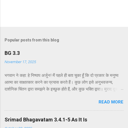
Popular posts from this blog
BG 3.3
November 17, 2025
भगवान ने कहा: हे निष्पाप अर्जुन! मैं पहले ही बता चुका हूँ कि दो प्रकार के मनुष्य
आत्मा का साक्षात्कार करने का प्रयास करते हैं। कुछ लोग इसे अनुभवजन्य,
दार्शनिक चिंतन द्वारा समझने के इच्छुक होते हैं, और कुछ भक्ति द्वारा। मुराद दूसरे
अध्याय के श्लोक 39 में भगवान ने दो प्रकार की विधियाँ बताई हैं - सांख्ययोग तथा
READ MORE
कर्मयोग या बुद्धियोग। इस श्लोक में भगवान इसे और भी स्पष्ट रूप से समझाते हैं।
सांख्ययोग, अर्थात् आत्मा और पदार्थ की प्रकृति का विश्लेषणात्मक अध्ययन, उन
लोगों के लिए विषय है जो प्रयोगात्मक ज्ञान और दर्शन द्वारा अनुमान लगाने और
Srimad Bhagavatam 3.4.1-5 As It Is
समझने के इच्छुक हैं। दूसरे वर्ग के लोग कृष्णभावनामृत में कर्म करते हैं, जैसा कि