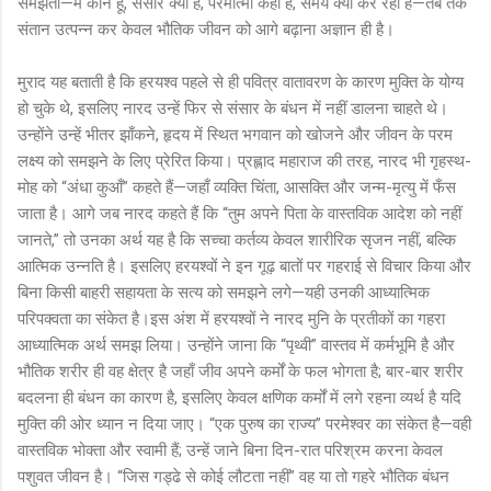
समझता—मैं कौन हूँ, संसार क्या है, परमात्मा कहाँ है, समय क्या कर रहा है—तब तक
संतान उत्पन्न कर केवल भौतिक जीवन को आगे बढ़ाना अज्ञान ही है।
मुराद यह बताती है कि हरयश्व पहले से ही पवित्र वातावरण के कारण मुक्ति के योग्य
हो चुके थे, इसलिए नारद उन्हें फिर से संसार के बंधन में नहीं डालना चाहते थे।
उन्होंने उन्हें भीतर झाँकने, हृदय में स्थित भगवान को खोजने और जीवन के परम
लक्ष्य को समझने के लिए प्रेरित किया। प्रह्लाद महाराज की तरह, नारद भी गृहस्थ-
मोह को “अंधा कुआँ” कहते हैं—जहाँ व्यक्ति चिंता, आसक्ति और जन्म-मृत्यु में फँस
जाता है। आगे जब नारद कहते हैं कि “तुम अपने पिता के वास्तविक आदेश को नहीं
जानते,” तो उनका अर्थ यह है कि सच्चा कर्तव्य केवल शारीरिक सृजन नहीं, बल्कि
आत्मिक उन्नति है। इसलिए हरयश्वों ने इन गूढ़ बातों पर गहराई से विचार किया और
बिना किसी बाहरी सहायता के सत्य को समझने लगे—यही उनकी आध्यात्मिक
परिपक्वता का संकेत है।इस अंश में हरयश्वों ने नारद मुनि के प्रतीकों का गहरा
आध्यात्मिक अर्थ समझ लिया। उन्होंने जाना कि “पृथ्वी” वास्तव में कर्मभूमि है और
भौतिक शरीर ही वह क्षेत्र है जहाँ जीव अपने कर्मों के फल भोगता है; बार-बार शरीर
बदलना ही बंधन का कारण है, इसलिए केवल क्षणिक कर्मों में लगे रहना व्यर्थ है यदि
मुक्ति की ओर ध्यान न दिया जाए। “एक पुरुष का राज्य” परमेश्वर का संकेत है—वही
वास्तविक भोक्ता और स्वामी हैं; उन्हें जाने बिना दिन-रात परिश्रम करना केवल
पशुवत जीवन है। “जिस गड्ढे से कोई लौटता नहीं” वह या तो गहरे भौतिक बंधन