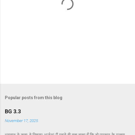
s
Popular posts from this blog
BG 3.3
November 17, 2025
भगवान ने कहा: हे निष्पाप अर्जुन! मैं पहले ही बता चुका हूँ कि दो प्रकार के मनुष्य