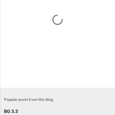
n
t
s
Popular posts from this blog
BG 3.3