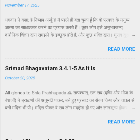
November 17, 2025
भगवान ने कहा: हे निष्पाप अर्जुन! मैं पहले ही बता चुका हूँ कि दो प्रकार के मनुष्य
आत्मा का साक्षात्कार करने का प्रयास करते हैं। कुछ लोग इसे अनुभवजन्य,
दार्शनिक चिंतन द्वारा समझने के इच्छुक होते हैं, और कुछ भक्ति द्वारा। मुराद दूसरे
अध्याय के श्लोक 39 में भगवान ने दो प्रकार की विधियाँ बताई हैं - सांख्ययोग तथा
READ MORE
कर्मयोग या बुद्धियोग। इस श्लोक में भगवान इसे और भी स्पष्ट रूप से समझाते हैं।
सांख्ययोग, अर्थात् आत्मा और पदार्थ की प्रकृति का विश्लेषणात्मक अध्ययन, उन
लोगों के लिए विषय है जो प्रयोगात्मक ज्ञान और दर्शन द्वारा अनुमान लगाने और
Srimad Bhagavatam 3.4.1-5 As It Is
समझने के इच्छुक हैं। दूसरे वर्ग के लोग कृष्णभावनामृत में कर्म करते हैं, जैसा कि
October 28, 2025
दूसरे अध्याय के इकसठवें श्लोक में बताया गया है। भगवान ने उनतीसवें श्लोक में भी
बताया है कि बुद्धियोग या कृष्णभावनामृत के सिद्धांतों के अनुसार कार्य करने से मनुष्य
All glories to Srila Prabhupada 🙏 तत्पश्चात्, उन सब (वृष्णि और भोज के
कर्म के बंधनों से मुक्त हो सकता है; और इसके अतिरिक्त, इस प्रक्रिया में कोई दोष
वंशजों) ने ब्राह्मणों की अनुमति पाकर, बचे हुए प्रसाद का सेवन किया और चावल से
नहीं है। इकसठवें श्लोक में यही सिद्धांत अधिक स्पष्ट रूप से समझाया गया है - कि
बनी मदिरा भी पी। मदिरा पीकर वे सब लोग मदहोश हो गए और ज्ञानशून्य होकर
यह बुद्धि-योग पूर्णतः परब्रह्म (या अधिक विशिष्ट रूप से, कृष्ण पर) ...
एक-दूसरे के हृदय को कठोर वचनों से व्यथित करने लगे। मुराद जब ब्राह्मणों और
READ MORE
वैष्णवों को भव्य भोजन कराया जाता है, तो यजमान अतिथि की अनुमति के बाद ही
बचे हुए भोजन को ग्रहण करता है। अतः वृष्णि और भोज के वंशजों ने ब्राह्मणों से
औपचारिक रूप से अनुमति ली और तैयार भोजन ग्रहण किया। क्षत्रियों को कुछ