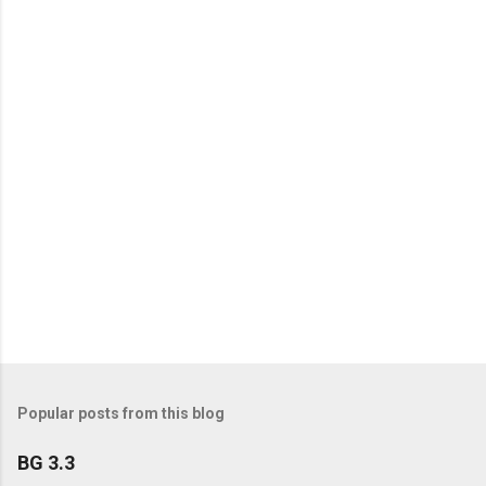
n
t
s
Popular posts from this blog
BG 3.3