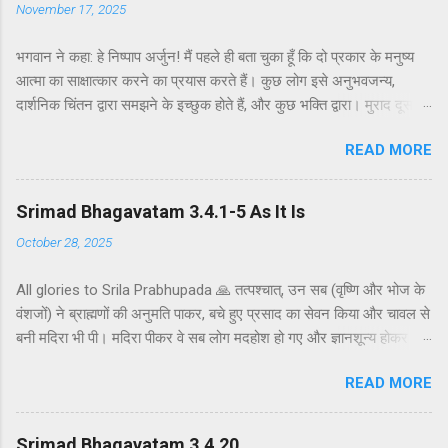
November 17, 2025
भगवान ने कहा: हे निष्पाप अर्जुन! मैं पहले ही बता चुका हूँ कि दो प्रकार के मनुष्य
आत्मा का साक्षात्कार करने का प्रयास करते हैं। कुछ लोग इसे अनुभवजन्य,
दार्शनिक चिंतन द्वारा समझने के इच्छुक होते हैं, और कुछ भक्ति द्वारा। मुराद दूसरे
अध्याय के श्लोक 39 में भगवान ने दो प्रकार की विधियाँ बताई हैं - सांख्ययोग तथा
READ MORE
कर्मयोग या बुद्धियोग। इस श्लोक में भगवान इसे और भी स्पष्ट रूप से समझाते हैं।
सांख्ययोग, अर्थात् आत्मा और पदार्थ की प्रकृति का विश्लेषणात्मक अध्ययन, उन
लोगों के लिए विषय है जो प्रयोगात्मक ज्ञान और दर्शन द्वारा अनुमान लगाने और
Srimad Bhagavatam 3.4.1-5 As It Is
समझने के इच्छुक हैं। दूसरे वर्ग के लोग कृष्णभावनामृत में कर्म करते हैं, जैसा कि
October 28, 2025
दूसरे अध्याय के इकसठवें श्लोक में बताया गया है। भगवान ने उनतीसवें श्लोक में भी
बताया है कि बुद्धियोग या कृष्णभावनामृत के सिद्धांतों के अनुसार कार्य करने से मनुष्य
All glories to Srila Prabhupada 🙏 तत्पश्चात्, उन सब (वृष्णि और भोज के
कर्म के बंधनों से मुक्त हो सकता है; और इसके अतिरिक्त, इस प्रक्रिया में कोई दोष
वंशजों) ने ब्राह्मणों की अनुमति पाकर, बचे हुए प्रसाद का सेवन किया और चावल से
नहीं है। इकसठवें श्लोक में यही सिद्धांत अधिक स्पष्ट रूप से समझाया गया है - कि
बनी मदिरा भी पी। मदिरा पीकर वे सब लोग मदहोश हो गए और ज्ञानशून्य होकर
यह बुद्धि-योग पूर्णतः परब्रह्म (या अधिक विशिष्ट रूप से, कृष्ण पर) ...
एक-दूसरे के हृदय को कठोर वचनों से व्यथित करने लगे। मुराद जब ब्राह्मणों और
READ MORE
वैष्णवों को भव्य भोजन कराया जाता है, तो यजमान अतिथि की अनुमति के बाद ही
बचे हुए भोजन को ग्रहण करता है। अतः वृष्णि और भोज के वंशजों ने ब्राह्मणों से
औपचारिक रूप से अनुमति ली और तैयार भोजन ग्रहण किया। क्षत्रियों को कुछ
Srimad Bhagavatam 3.4.20