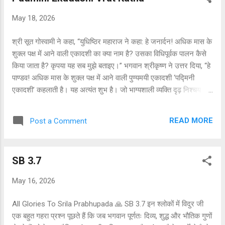
भगवान ब्रह्मा ने भगवान विष्णु को शांत करना शुरू किया, जिन्होंने पहले एक
May 18, 2026
सूअर का दिव्य रूप धारण करके पृथ्वी ग्रह को बचाया था। वैदिक मंत्रों में पुरुष-
सूक्त नामक एक विशेष प्रकार की प्रार्थना है । सामान्यतः देवता पुरु...
श्री सूत गोस्वामी ने कहा, “युधिष्ठिर महाराज ने कहा: हे जनार्दन! अधिक मास के
शुक्ल पक्ष में आने वाली एकादशी का क्या नाम है? उसका विधिपूर्वक पालन कैसे
किया जाता है? कृपया यह सब मुझे बताइए।” भगवान श्रीकृष्ण ने उत्तर दिया, “हे
पाण्डव! अधिक मास के शुक्ल पक्ष में आने वाली पुण्यमयी एकादशी ‘पद्मिनी
एकादशी’ कहलाती है। यह अत्यंत शुभ है। जो भाग्यशाली व्यक्ति दृढ़ निश्चय और
श्रद्धा से इसका पालन करता है, वह मेरे निज धाम को प्राप्त करता है। यह
अधिक मास की एकादशी पापों को नष्ट करने में मेरे समान ही शक्तिशाली है।
READ MORE
Post a Comment
स्वयं चार मुख वाले भगवान ब्रह्मा भी इसकी पर्याप्त महिमा नहीं कर सकते। बहुत
समय पहले भगवान ब्रह्मा ने नारद को इस मोक्षदायिनी और पापनाशिनी एकादशी
के विषय में बताया था।” कमलनयन भगवान श्रीकृष्ण युधिष्ठिर के प्रश्न से
SB 3.7
अत्यंत प्रसन्न हुए और उनसे मधुर वचन कहने लगे: “हे राजन्! अब ध्यानपूर्वक
सुनो, मैं तुम्हें पद्मिनी एकादशी के व्रत की विधि बताता हूँ, जिसे बड़े-बड़े ऋषि भी
May 16, 2026
विरले ही करते हैं। एकादशी से एक दिन पहले दशमी के दिन उड़द की दाल,
चना, पालक, मधु और समुद्री नमक का सेवन नहीं करना चाहिए, न ही द...
All Glories To Srila Prabhupada 🙏 SB 3.7 इन श्लोकों में विदुर जी
एक बहुत गहरा प्रश्न पूछते हैं कि जब भगवान पूर्णतः दिव्य, शुद्ध और भौतिक गुणों