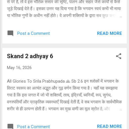
से परे हैं, तो वे इस भौतिक संसार की सृष्टि, पालन और संहार जैसे कार्यों से कैसे
जुड़े दिखाई देते हैं। इसका उत्तर यह दिया गया है कि भगवान स्वयं कभी भी माया
या भौतिक गुणों के अधीन नहीं होते। वे अपनी शक्तियों के द्वारा सब कुछ करते हैं,
लेकिन उन शक्तियों से प्रभावित नहीं होते। जैसे जादूगर अपनी जादुई कला
दिखाता है पर स्वयं उससे प्रभावित नहीं होता, वैसे ही भगवान संसार की रचना
READ MORE
Post a Comment
करते हैं पर संसार के बंधन में नहीं आते। भगवान का स्वरूप पूरी तरह
आध्यात्मिक है। जब वे इस संसार में प्रकट होते हैं, तब भी उनका शरीर और
उनकी लीलाएँ दिव्य ही रहती हैं। कम बुद्धि वाले लोग सोचते हैं कि भगवान भी
Skand 2 adhyay 6
साधारण जीवों की तरह भौतिक प्रकृति से प्रभावित होते हैं, लेकिन यह गलत
समझ है। जीवात्मा और भगवान में यही अंतर है कि जीव माया से भ्रमित हो
May 16, 2026
सकता है, पर भगवान कभी नहीं। यह संसार उन जीवों के लिए बनाया गया है
जिन्होंने भगवान की सेवा छोड़कर स्वयं भोगी और नियंत्रक बनने की इच्छा की।
All Glories To Srila Prabhupada 🙏 Sb 2.6 इन श्लोकों में भगवान के
माया...
विराट स्वरूप का अत्यंत अद्भुत और गूढ़ वर्णन किया गया है। यहाँ यह समझाया
गया है कि इस जगत में जो भी शक्तियाँ, तत्व, इंद्रियाँ, ध्वनियाँ, रूप, सुगंध,
वनस्पतियाँ और प्राकृतिक व्यवस्थाएँ दिखाई देती हैं, वे सब भगवान के सार्वभौमिक
शरीर से ही उत्पन्न होती हैं। भगवान का मुख वाणी का मूल स्रोत है, और
अग्निदेव उस शक्ति के नियंत्रक हैं। वैदिक मंत्र, विशेषकर गायत्री मंत्र,
भगवान की त्वचा और उसके आवरणों से प्रकट होते हैं। इससे यह सिद्ध होता है
READ MORE
Post a Comment