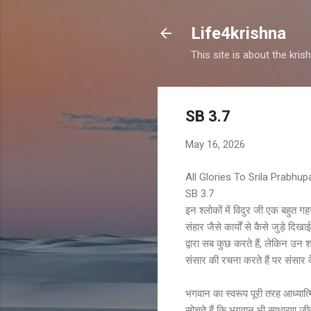
Life4krishna
This site is about the kri
SB 3.7
May 16, 2026
All Glories To Srila Prabhu
SB 3.7
इन श्लोकों में विदुर जी एक बहुत गहर
संहार जैसे कार्यों से कैसे जुड़े द
द्वारा सब कुछ करते हैं, लेकिन उन श
संसार की रचना करते हैं पर संसार क
भगवान का स्वरूप पूरी तरह आध्यात्म
सोचते हैं कि भगवान भी साधारण जीव