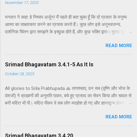
November 17, 2025
भगवान ने कहा: हे निष्पाप अर्जुन! मैं पहले ही बता चुका हूँ कि दो प्रकार के मनुष्य
आत्मा का साक्षात्कार करने का प्रयास करते हैं। कुछ लोग इसे अनुभवजन्य,
दार्शनिक चिंतन द्वारा समझने के इच्छुक होते हैं, और कुछ भक्ति द्वारा। मुराद दूसरे
अध्याय के श्लोक 39 में भगवान ने दो प्रकार की विधियाँ बताई हैं - सांख्ययोग तथा
READ MORE
कर्मयोग या बुद्धियोग। इस श्लोक में भगवान इसे और भी स्पष्ट रूप से समझाते हैं।
सांख्ययोग, अर्थात् आत्मा और पदार्थ की प्रकृति का विश्लेषणात्मक अध्ययन, उन
लोगों के लिए विषय है जो प्रयोगात्मक ज्ञान और दर्शन द्वारा अनुमान लगाने और
Srimad Bhagavatam 3.4.1-5 As It Is
समझने के इच्छुक हैं। दूसरे वर्ग के लोग कृष्णभावनामृत में कर्म करते हैं, जैसा कि
October 28, 2025
दूसरे अध्याय के इकसठवें श्लोक में बताया गया है। भगवान ने उनतीसवें श्लोक में भी
बताया है कि बुद्धियोग या कृष्णभावनामृत के सिद्धांतों के अनुसार कार्य करने से मनुष्य
All glories to Srila Prabhupada 🙏 तत्पश्चात्, उन सब (वृष्णि और भोज के
कर्म के बंधनों से मुक्त हो सकता है; और इसके अतिरिक्त, इस प्रक्रिया में कोई दोष
वंशजों) ने ब्राह्मणों की अनुमति पाकर, बचे हुए प्रसाद का सेवन किया और चावल से
नहीं है। इकसठवें श्लोक में यही सिद्धांत अधिक स्पष्ट रूप से समझाया गया है - कि
बनी मदिरा भी पी। मदिरा पीकर वे सब लोग मदहोश हो गए और ज्ञानशून्य होकर
यह बुद्धि-योग पूर्णतः परब्रह्म (या अधिक विशिष्ट रूप से, कृष्ण पर) ...
एक-दूसरे के हृदय को कठोर वचनों से व्यथित करने लगे। मुराद जब ब्राह्मणों और
READ MORE
वैष्णवों को भव्य भोजन कराया जाता है, तो यजमान अतिथि की अनुमति के बाद ही
बचे हुए भोजन को ग्रहण करता है। अतः वृष्णि और भोज के वंशजों ने ब्राह्मणों से
औपचारिक रूप से अनुमति ली और तैयार भोजन ग्रहण किया। क्षत्रियों को कुछ
Srimad Bhagavatam 3.4.20