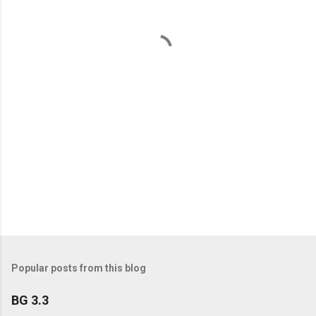
n
t
s
Popular posts from this blog
BG 3.3