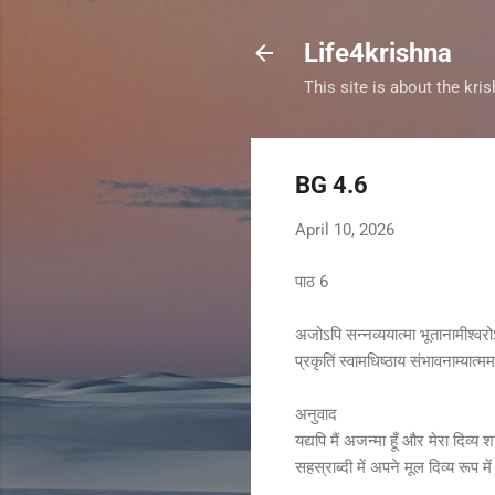
Life4krishna
This site is about the kr
BG 4.6
April 10, 2026
पाठ 6
अजोऽपि सन्नव्ययात्मा भूतानामीश्व
प्रकृतिं स्वामधिष्ठाय संभावनाम्यात
अनुवाद
यद्यपि मैं अजन्मा हूँ और मेरा दिव्य
सहस्राब्दी में अपने मूल दिव्य रूप मे