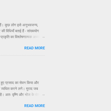
ते हैं। कुछ लोग इसे अनुभवजन्य,
की विधियाँ बताई हैं - सांख्ययोग
ी प्रकृति का विश्लेषणात्मक अध्ययन,
णभावनामृत में कर्म करते हैं, जैसा
READ MORE
े सिद्धांतों के अनुसार कार्य करने
सिद्धांत अधिक स्पष्ट रूप से समझाया
े हुए प्रसाद का सेवन किया और
े व्यथित करने लगे। मुराद जब
 है। अतः वृष्णि और भोज के वंशजों
ि होती है, इसलिए उन्होंने चावल से
READ MORE
सरे के साथ अपने संबंध भूल गए और