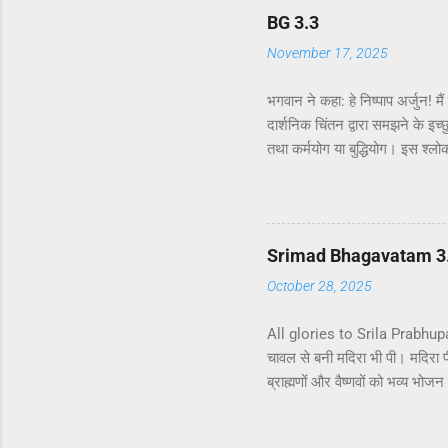
BG 3.3
November 17, 2025
भगवान ने कहा: हे निष्पाप अर्जुन! म
दार्शनिक चिंतन द्वारा समझने के इच्छ
तथा कर्मयोग या बुद्धियोग। इस श्लो
उन लोगों के लिए विषय है जो प्रयोगा
कि दूसरे अध्याय के इकसठवें श्लोक मे
से मनुष्य कर्म के बंधनों से मुक्त 
गया है - कि यह बुद्धि-योग पूर्णतः पर
Srimad Bhagavatam 3.4
October 28, 2025
All glories to Srila Prabhupada 
चावल से बनी मदिरा भी पी। मदिरा 
ब्राह्मणों और वैष्णवों को भव्य भ
ने ब्राह्मणों से औपचारिक रूप से 
बनी एक प्रकार की हल्की मदिरा पी।