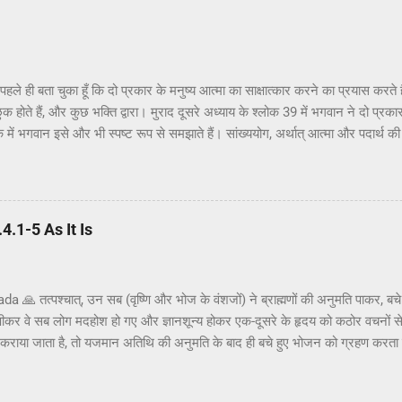
ैं पहले ही बता चुका हूँ कि दो प्रकार के मनुष्य आत्मा का साक्षात्कार करने का प्रयास कर
ुक होते हैं, और कुछ भक्ति द्वारा। मुराद दूसरे अध्याय के श्लोक 39 में भगवान ने दो प्रकार 
क में भगवान इसे और भी स्पष्ट रूप से समझाते हैं। सांख्ययोग, अर्थात् आत्मा और पदार्थ क
त्मक ज्ञान और दर्शन द्वारा अनुमान लगाने और समझने के इच्छुक हैं। दूसरे वर्ग के लोग कृष्
ं बताया गया है। भगवान ने उनतीसवें श्लोक में भी बताया है कि बुद्धियोग या कृष्णभावनामृत क
हो सकता है; और इसके अतिरिक्त, इस प्रक्रिया में कोई दोष नहीं है। इकसठवें श्लोक में यही 
ब्रह्म (या अधिक विशिष्ट रूप से, कृष्ण पर) ...
.1-5 As It Is
🙏 तत्पश्चात्, उन सब (वृष्णि और भोज के वंशजों) ने ब्राह्मणों की अनुमति पाकर, बच
पीकर वे सब लोग मदहोश हो गए और ज्ञानशून्य होकर एक-दूसरे के हृदय को कठोर वचनों स
ोजन कराया जाता है, तो यजमान अतिथि की अनुमति के बाद ही बचे हुए भोजन को ग्रहण करता
अनुमति ली और तैयार भोजन ग्रहण किया। क्षत्रियों को कुछ अवसरों पर मदिरापान की अनुमत
 इस प्रकार मदिरापान करने से वे उन्मत्त और विवेकशून्य हो गए, यहाँ तक कि वे एक-दू