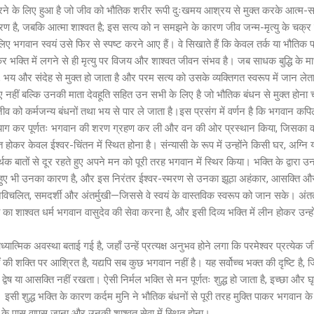
करने के लिए हुआ है जो जीव को भौतिक शरीर रूपी दुःखमय आश्रय से मुक्त करके आत्म-साक
रण है, जबकि आत्मा शाश्वत है; इस सत्य को न समझने के कारण जीव जन्म-मृत्यु के चक्र
लिए भगवान स्वयं उसे फिर से स्पष्ट करने आए हैं। वे सिखाते हैं कि केवल तर्क या भौतिक प्
र भक्ति में लगने से ही मृत्यु पर विजय और शाश्वत जीवन संभव है। जब साधक बुद्धि के माध्
य और संदेह से मुक्त हो जाता है और परम सत्य को उसके व्यक्तिगत स्वरूप में जान लेता
 नहीं बल्कि उनकी माता देवहूति सहित उन सभी के लिए है जो भौतिक बंधन से मुक्त होना चाहत
ीव को कर्मजन्य बंधनों तथा भय से पार ले जाता है।इस प्रसंग में वर्णन है कि भगवान कपि
त्याग कर पूर्णतः भगवान की शरण ग्रहण कर ली और वन की ओर प्रस्थान किया, जिसका व
त होकर केवल ईश्वर-चिंतन में स्थित होना है। संन्यासी के रूप में उन्होंने किसी घर, अग्न
क बातों से दूर रहते हुए अपने मन को पूरी तरह भगवान में स्थिर किया। भक्ति के द्वारा उन
 होते हुए भी उनका कारण है, और इस निरंतर ईश्वर-स्मरण से उनका झूठा अहंकार, आसक्ति औ
चलित, समदर्शी और अंतर्मुखी—जिससे वे स्वयं के वास्तविक स्वरूप को जान सके। अंततः 
ा शाश्वत धर्म भगवान वासुदेव की सेवा करना है, और इसी दिव्य भक्ति में लीन होकर उन्होंने 
्यात्मिक अवस्था बताई गई है, जहाँ उन्हें प्रत्यक्ष अनुभव होने लगा कि परमेश्वर प्रत्येक जीव
ं की शक्ति पर आश्रित है, यद्यपि सब कुछ भगवान नहीं है। यह सर्वोच्च भक्त की दृष्टि है,
्वेष या आसक्ति नहीं रखता। ऐसी निर्मल भक्ति से मन पूर्णतः शुद्ध हो जाता है, इच्छा और
ी शुद्ध भक्ति के कारण कर्दम मुनि ने भौतिक बंधनों से पूरी तरह मुक्ति पाकर भगवान के ध
के पास वापस जाना और उनकी शाश्वत सेवा में स्थित होना।