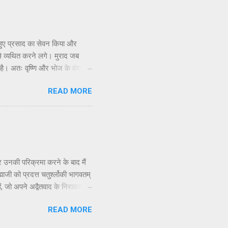
 हुए प्रसाद का सेवन किया और
े व्यथित करने लगे। मुराद जब
 है। अतः वृष्णि और भोज के वंशजों
ि होती है, इसलिए उन्होंने चावल से
READ MORE
सरे के साथ अपने संबंध भूल गए और
भी नशे की हालत में स्वयं को भूल
ुआ, और इस प्रकार वे एक-दूसरे...
 उनकी परिक्रमा करने के बाद मैं
ाजी को प्रदत्त चतुर्श्लोकी भागवतम्
हैं, जो अपने अद्वैतवाद के निराकार
तम् के श्लोक विशुद्ध रूप से आस्तिक
READ MORE
ं में अपराधी हैं क्योंकि वे
ग तैयार करते हैं। जैसा कि