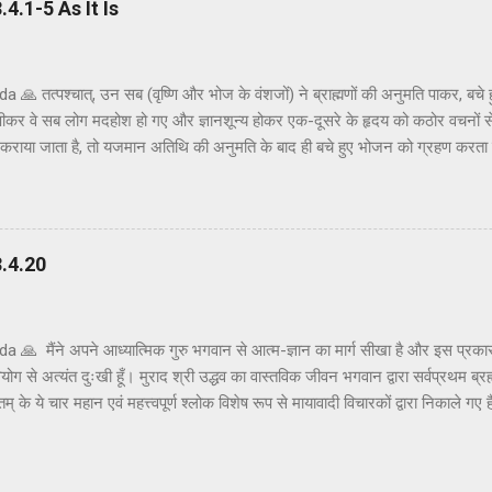
.1-5 As It Is
🙏 तत्पश्चात्, उन सब (वृष्णि और भोज के वंशजों) ने ब्राह्मणों की अनुमति पाकर, बचे
पीकर वे सब लोग मदहोश हो गए और ज्ञानशून्य होकर एक-दूसरे के हृदय को कठोर वचनों स
ोजन कराया जाता है, तो यजमान अतिथि की अनुमति के बाद ही बचे हुए भोजन को ग्रहण करता
अनुमति ली और तैयार भोजन ग्रहण किया। क्षत्रियों को कुछ अवसरों पर मदिरापान की अनुमत
 इस प्रकार मदिरापान करने से वे उन्मत्त और विवेकशून्य हो गए, यहाँ तक कि वे एक-दू
 एक-दूसरे के हृदय को छू गए। मदिरापान इतना हानिकारक है कि इतना सुसंस्कृत परिवार 
से इस प्रकार स्वयं को भूलने की अपेक्षा नहीं की गई थी, परन्तु ईश्वर की इच्छा से ऐसा ह
.4.20
 🙏 मैंने अपने आध्यात्मिक गुरु भगवान से आत्म-ज्ञान का मार्ग सीखा है और इस प्रकार
ग से अत्यंत दुःखी हूँ। मुराद श्री उद्धव का वास्तविक जीवन भगवान द्वारा सर्वप्रथम ब्रह्म
तम् के ये चार महान एवं महत्त्वपूर्ण श्लोक विशेष रूप से मायावादी विचारकों द्वारा निकाले गए 
 निकालते हैं। ऐसे अनाधिकृत विचारकों के लिए यहाँ उचित उत्तर दिया गया है। श्रीमद्भागव
नातकोत्तर विद्यार्थी समझ सकते हैं । अनाधिकृत रूप से सट्टेबाज़ भगवान श्रीकृष्ण के चरणकमलो
्पर्यों को विकृत करके जनता को भ्रमित करते हैं और अंधतामिस्र नामक नरक का सीधा मार्