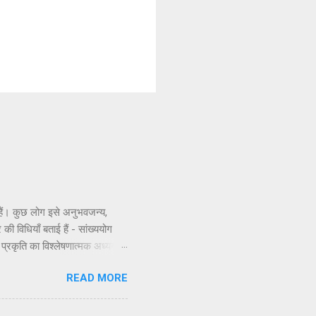
े हैं। कुछ लोग इसे अनुभवजन्य,
 की विधियाँ बताई हैं - सांख्ययोग
ी प्रकृति का विश्लेषणात्मक अध्ययन,
णभावनामृत में कर्म करते हैं, जैसा
READ MORE
े सिद्धांतों के अनुसार कार्य करने
सिद्धांत अधिक स्पष्ट रूप से समझाया