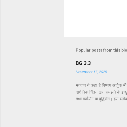
Popular posts from this bl
BG 3.3
November 17, 2025
भगवान ने कहा: हे निष्पाप अर्जुन! म
दार्शनिक चिंतन द्वारा समझने के इच्छ
तथा कर्मयोग या बुद्धियोग। इस श्लो
उन लोगों के लिए विषय है जो प्रयोगा
कि दूसरे अध्याय के इकसठवें श्लोक मे
से मनुष्य कर्म के बंधनों से मुक्त 
गया है - कि यह बुद्धि-योग पूर्णतः पर