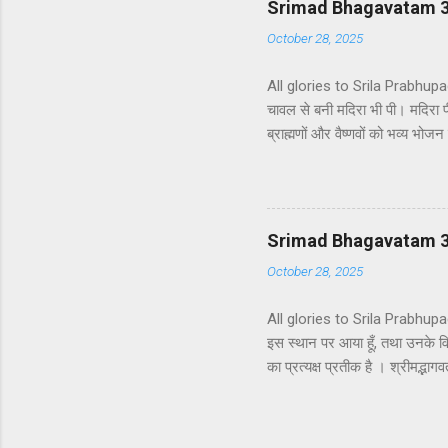
Srimad Bhagavatam 3.4
October 28, 2025
All glories to Srila Prabhupada 
चावल से बनी मदिरा भी पी। मदिरा 
ब्राह्मणों और वैष्णवों को भव्य भ
ने ब्राह्मणों से औपचारिक रूप से 
बनी एक प्रकार की हल्की मदिरा पी।
कठोर वचनों का प्रयोग करने लगे जो
सकता है। वृष्णि और भोज के वंशजों 
Srimad Bhagavatam 3
October 28, 2025
All glories to Srila Prabhupada
इस स्थान पर आया हूँ, तथा उनके वियो
का प्रत्यक्ष प्रतीक है । श्रीमद्भागव
दृष्टिकोण के अनुरूप एक भिन्न अर्थ
विज्ञान हैं जिन्हें भगवद्गीता के स्
भगवद्गीता और श्रीमद्भागवत के तात