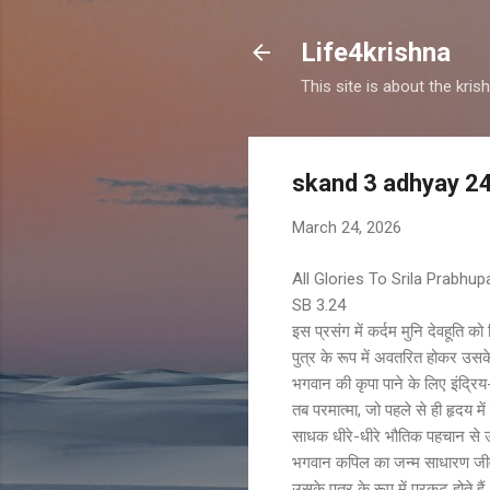
Life4krishna
This site is about the kri
skand 3 adhyay 2
March 24, 2026
All Glories To Srila Prabhu
SB 3.24
इस प्रसंग में कर्दम मुनि देवहूति को
पुत्र के रूप में अवतरित होकर उसके
भगवान की कृपा पाने के लिए इंद्रिय-
तब परमात्मा, जो पहले से ही हृदय में
साधक धीरे-धीरे भौतिक पहचान से ऊ
भगवान कपिल का जन्म साधारण जीव की 
उसके पुत्र के रूप में प्रकट होते है