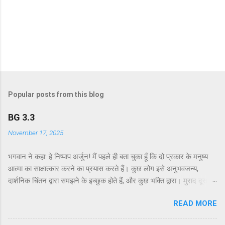
Popular posts from this blog
BG 3.3
November 17, 2025
भगवान ने कहा: हे निष्पाप अर्जुन! मैं पहले ही बता चुका हूँ कि दो प्रकार के मनुष्य
आत्मा का साक्षात्कार करने का प्रयास करते हैं। कुछ लोग इसे अनुभवजन्य,
दार्शनिक चिंतन द्वारा समझने के इच्छुक होते हैं, और कुछ भक्ति द्वारा। मुराद दूसरे
अध्याय के श्लोक 39 में भगवान ने दो प्रकार की विधियाँ बताई हैं - सांख्ययोग तथा
READ MORE
कर्मयोग या बुद्धियोग। इस श्लोक में भगवान इसे और भी स्पष्ट रूप से समझाते हैं।
सांख्ययोग, अर्थात् आत्मा और पदार्थ की प्रकृति का विश्लेषणात्मक अध्ययन, उन