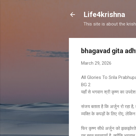
Life4krishna
This site is about the kri
bhagavad gita adh
March 29, 2026
All Glories To Srila Prabhu
BG 2
यहाँ से भगवान श्री कृष्ण का उपदेश
संजय बताता है कि अर्जुन रो रहा है,
व्यक्ति के कपड़ों के लिए रोए, लेक
फिर कृष्ण सीधे अर्जुन को झकझोरते
यह बहुत महत्वपूर्ण है, क्योंकि भगवा