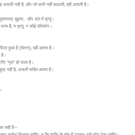
 असली नहीं है; और जो कभी नहीं बदलती, वही असली है।
स्था, बुढ़ापा… और अंत में मृत्यु।
न्म है, न मृत्यु, न कोई परिवर्तन।
 फैला हुआ है (चेतना), वही आत्मा है।
 है।
रीर “मृत” हो जाता है।
 नहीं है, असली शक्ति आत्मा है।
।”
सा सही है—
नुसार कर्तव्य निभाना चाहिए, न कि शरीर के मोह में पड़कर उसे छोड़ देना चाहिए।