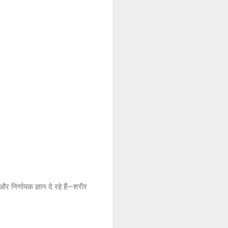
र निर्णायक ज्ञान दे रहे हैं—शरीर