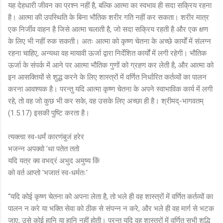
यह देहधारी जीवन का प्रश्न नहीं है, बल्कि आत्मा का स्वभाव ही सदा सक्रिय रहना
है। आत्मा की उपस्थिति के बिना भौतिक शरीर गति नहीं कर सकता। शरीर मात्र
एक निर्जीव वाहन है जिसे आत्मा चलाती है, जो सदा सक्रिय रहती है और एक क्षण
के लिए भी नहीं रुक सकती। अतः आत्मा को कृष्ण चेतना के अच्छे कार्यों में संलग्न
रहना चाहिए, अन्यथा वह मायावी ऊर्जा द्वारा निर्देशित कार्यों में लगी रहेगी। भौतिक
ऊर्जा के संपर्क में आने पर आत्मा भौतिक गुणों को ग्रहण कर लेती है, और आत्मा को
इन आसक्तियों से शुद्ध करने के लिए शास्त्रों में वर्णित निर्धारित कर्तव्यों का पालन
करना आवश्यक है। परन्तु यदि आत्मा कृष्ण चेतना के अपने स्वाभाविक कार्य में लगी
रहे, तो वह जो कुछ भी कर सके, वह उसके लिए अच्छा ही है। श्रीमद्-भागवतम्
(1.5.17) इसकी पुष्टि करता है।
त्यक्त्वा स्व-धर्मं कारणंबुजं हरेर
भजन्न अपक्वो 'था पतेत ततो
यदि यत्र क्व वभद्रं अभुद अमुष्य किं
को वर्त आप्तो 'भजातं स्व-धर्मतः'
“यदि कोई कृष्ण चेतना को अपना लेता है, तो भले ही वह शास्त्रों में वर्णित कर्तव्यों का
पालन न करे या भक्ति सेवा को ठीक से संपन्न न करे, और भले ही वह मार्ग से भटक
जाए, उसे कोई हानि या हानि नहीं होती। परन्तु यदि वह शास्त्रों में वर्णित सभी शुद्धि