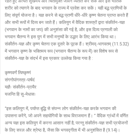
रहते हुए अत्यंत सुखमय और चिंतामुक्त जीवन व्यतीत कर सकें और इस भौतिक
शरीर को त्यागने के बाद भगवान के राज्य में प्रवेश कर सकें। यही बद्ध प्राणियों के
लिए संपूर्ण योजना है। यज्ञ करने से बद्ध प्राणी धीरे-धीरे कृष्ण चेतना प्राप्त करते हैं
और सभी रूपों में दिव्य बन जाते हैं। कलियुग में वैदिक शास्त्रों द्वारा संकीर्तन-यज्ञ
(भगवान के नामों का जप) की अनुशंसा की गई है, और इस दिव्य प्रणाली को
भगवान चैतन्य ने इस युग में सभी मनुष्यों के उद्धार के लिए आरंभ किया था।
संकीर्तन-यज्ञ और कृष्ण चेतना एक दूसरे के पूरक हैं। श्रीमद्-भागवतम् (11.5.32)
में भगवान कृष्ण के भक्तिमय रूप (भगवान चैतन्य के रूप में) का विशेष रूप से
संकीर्तन-यज्ञ के संदर्भ में इस प्रकार उल्लेख किया गया है :
कृष्णवर्णं त्विष्कृष्णं
संगगोपांगस्त्र-पार्षदं
यज्ञैः संकीर्तन-प्रायैर
यजन्ति हि सु-मेधासः
“इस कलियुग में, पर्याप्त बुद्धि से संपन्न लोग संकीर्तन-यज्ञ करके भगवान की
उपासना करेंगे, जो अपने सहयोगियों के साथ विराजमान हैं। ” वैदिक ग्रंथों में वर्णित
अन्य यज्ञ इस कलियुग में करना आसान नहीं है, परन्तु संकीर्तन-यज्ञ सभी प्रयोजनों
के लिए सरल और श्रेष्ठ है, जैसा कि भगवद्गीता में भी अनुशंसित है (9.14)।