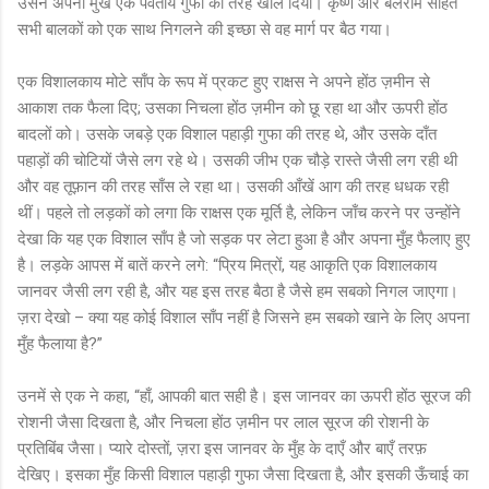
उसने अपना मुख एक पर्वतीय गुफा की तरह खोल दिया। कृष्ण और बलराम सहित
सभी बालकों को एक साथ निगलने की इच्छा से वह मार्ग पर बैठ गया।
एक विशालकाय मोटे साँप के रूप में प्रकट हुए राक्षस ने अपने होंठ ज़मीन से
आकाश तक फैला दिए; उसका निचला होंठ ज़मीन को छू रहा था और ऊपरी होंठ
बादलों को। उसके जबड़े एक विशाल पहाड़ी गुफा की तरह थे, और उसके दाँत
पहाड़ों की चोटियों जैसे लग रहे थे। उसकी जीभ एक चौड़े रास्ते जैसी लग रही थी
और वह तूफ़ान की तरह साँस ले रहा था। उसकी आँखें आग की तरह धधक रही
थीं। पहले तो लड़कों को लगा कि राक्षस एक मूर्ति है, लेकिन जाँच करने पर उन्होंने
देखा कि यह एक विशाल साँप है जो सड़क पर लेटा हुआ है और अपना मुँह फैलाए हुए
है। लड़के आपस में बातें करने लगे: “प्रिय मित्रों, यह आकृति एक विशालकाय
जानवर जैसी लग रही है, और यह इस तरह बैठा है जैसे हम सबको निगल जाएगा।
ज़रा देखो – क्या यह कोई विशाल साँप नहीं है जिसने हम सबको खाने के लिए अपना
मुँह फैलाया है?”
उनमें से एक ने कहा, “हाँ, आपकी बात सही है। इस जानवर का ऊपरी होंठ सूरज की
रोशनी जैसा दिखता है, और निचला होंठ ज़मीन पर लाल सूरज की रोशनी के
प्रतिबिंब जैसा। प्यारे दोस्तों, ज़रा इस जानवर के मुँह के दाएँ और बाएँ तरफ़
देखिए। इसका मुँह किसी विशाल पहाड़ी गुफा जैसा दिखता है, और इसकी ऊँचाई का