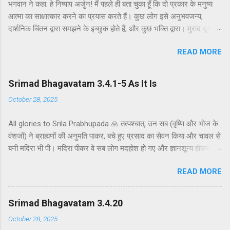
भगवान ने कहा: हे निष्पाप अर्जुन! मैं पहले ही बता चुका हूँ कि दो प्रकार के मनुष्य
आत्मा का साक्षात्कार करने का प्रयास करते हैं। कुछ लोग इसे अनुभवजन्य,
दार्शनिक चिंतन द्वारा समझने के इच्छुक होते हैं, और कुछ भक्ति द्वारा। मुराद दूसरे
अध्याय के श्लोक 39 में भगवान ने दो प्रकार की विधियाँ बताई हैं - सांख्ययोग तथा
READ MORE
कर्मयोग या बुद्धियोग। इस श्लोक में भगवान इसे और भी स्पष्ट रूप से समझाते हैं।
सांख्ययोग, अर्थात् आत्मा और पदार्थ की प्रकृति का विश्लेषणात्मक अध्ययन, उन
लोगों के लिए विषय है जो प्रयोगात्मक ज्ञान और दर्शन द्वारा अनुमान लगाने और
Srimad Bhagavatam 3.4.1-5 As It Is
समझने के इच्छुक हैं। दूसरे वर्ग के लोग कृष्णभावनामृत में कर्म करते हैं, जैसा कि
October 28, 2025
दूसरे अध्याय के इकसठवें श्लोक में बताया गया है। भगवान ने उनतीसवें श्लोक में भी
बताया है कि बुद्धियोग या कृष्णभावनामृत के सिद्धांतों के अनुसार कार्य करने से मनुष्य
All glories to Srila Prabhupada 🙏 तत्पश्चात्, उन सब (वृष्णि और भोज के
कर्म के बंधनों से मुक्त हो सकता है; और इसके अतिरिक्त, इस प्रक्रिया में कोई दोष
वंशजों) ने ब्राह्मणों की अनुमति पाकर, बचे हुए प्रसाद का सेवन किया और चावल से
नहीं है। इकसठवें श्लोक में यही सिद्धांत अधिक स्पष्ट रूप से समझाया गया है - कि
बनी मदिरा भी पी। मदिरा पीकर वे सब लोग मदहोश हो गए और ज्ञानशून्य होकर
यह बुद्धि-योग पूर्णतः परब्रह्म (या अधिक विशिष्ट रूप से, कृष्ण पर) ...
एक-दूसरे के हृदय को कठोर वचनों से व्यथित करने लगे। मुराद जब ब्राह्मणों और
READ MORE
वैष्णवों को भव्य भोजन कराया जाता है, तो यजमान अतिथि की अनुमति के बाद ही
बचे हुए भोजन को ग्रहण करता है। अतः वृष्णि और भोज के वंशजों ने ब्राह्मणों से
औपचारिक रूप से अनुमति ली और तैयार भोजन ग्रहण किया। क्षत्रियों को कुछ
Srimad Bhagavatam 3.4.20
अवसरों पर मदिरापान की अनुमति होती है, इसलिए उन्होंने चावल से बनी एक
October 28, 2025
प्रकार की हल्की मदिरा पी। इस प्रकार मदिरापान करने से वे उन्मत्त और