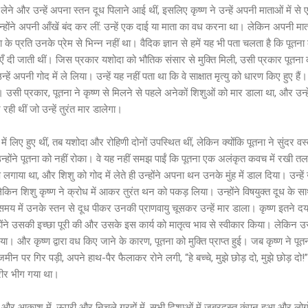
लेने और उन्हें अपना स्तन दूध पिलाने आई थीं, इसलिए कृष्ण ने उन्हें अपनी माताओं में से 
्होंने अपनी आँखें बंद कर लीं: उन्हें एक दाई या माता का वध करना था। लेकिन अपनी 
के प्रति उनके प्रेम से भिन्न नहीं था। वैदिक ज्ञान से हमें यह भी पता चलता है कि पूतन
ाएँ दी जाती थीं। जिस प्रकार यशोदा को भौतिक संसार से मुक्ति मिली, उसी प्रकार पूतना 
न्हें अपनी गोद में ले लिया। उन्हें यह नहीं पता था कि वे साक्षात मृत्यु को धारण किए हुए हैं
। उसी प्रकार, पूतना ने कृष्ण से मिलने से पहले अनेकों शिशुओं को मार डाला था, और उन्ह
ही थीं जो उन्हें तुरंत मार डालेगा।
ं लिए हुए थीं, तब यशोदा और रोहिणी दोनों उपस्थित थीं, लेकिन क्योंकि पूतना ने सुंदर वस्
 उन्होंने पूतना को नहीं रोका। वे यह नहीं समझ पाईं कि पूतना एक अलंकृत कवच में रखी त
 लगाया था, और शिशु को गोद में लेते ही उन्होंने अपना थन उनके मुंह में डाल दिया। उन्हे
लेकिन शिशु कृष्ण ने क्रोध में आकर तुरंत थन को पकड़ लिया। उन्होंने विषयुक्त दूध के सा
ी समय में उनके स्तन से दूध पीकर उनकी प्राणवायु चूसकर उन्हें मार डाला। कृष्ण इतने दयालु
ंने उसकी इच्छा पूरी की और उसके इस कार्य को मातृत्व भाव से स्वीकार किया। लेकिन उसे
या। और कृष्ण द्वारा वध किए जाने के कारण, पूतना को मुक्ति प्राप्त हुई। जब कृष्ण ने पू
जमीन पर गिर पड़ी, अपने हाथ-पैर फैलाकर रोने लगी, “हे बच्चे, मुझे छोड़ दो, मुझे छोड़ द
रीर भीग गया था।
ती और आकाश में, ऊपरी और निचले ग्रहों में, सभी दिशाओं में ज़बरदस्त कंपन हुआ और लो