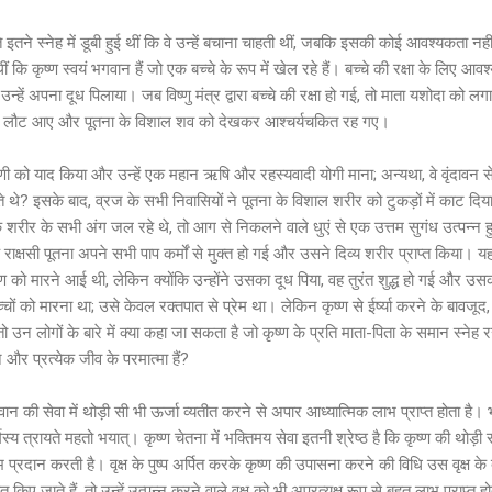
ति इतने स्नेह में डूबी हुई थीं कि वे उन्हें बचाना चाहती थीं, जबकि इसकी कोई आवश्यकता नहीं 
कि कृष्ण स्वयं भगवान हैं जो एक बच्चे के रूप में खेल रहे हैं। बच्चे की रक्षा के लिए आवश्
न्हें अपना दूध पिलाया। जब विष्णु मंत्र द्वारा बच्चे की रक्षा हो गई, तो माता यशोदा को लग
 घर लौट आए और पूतना के विशाल शव को देखकर आश्चर्यचकित रह गए।
वाणी को याद किया और उन्हें एक महान ऋषि और रहस्यवादी योगी माना; अन्यथा, वे वृंदावन
थे? इसके बाद, व्रज के सभी निवासियों ने पूतना के विशाल शरीर को टुकड़ों में काट दि
रीर के सभी अंग जल रहे थे, तो आग से निकलने वाले धुएं से एक उत्तम सुगंध उत्पन्न हुई 
क्षसी पूतना अपने सभी पाप कर्मों से मुक्त हो गई और उसने दिव्य शरीर प्राप्त किया। यह
ण को मारने आई थी, लेकिन क्योंकि उन्होंने उसका दूध पिया, वह तुरंत शुद्ध हो गई और उसक
को मारना था; उसे केवल रक्तपात से प्रेम था। लेकिन कृष्ण से ईर्ष्या करने के बावजूद, उस
 उन लोगों के बारे में क्या कहा जा सकता है जो कृष्ण के प्रति माता-पिता के समान स्नेह रख
और प्रत्येक जीव के परमात्मा हैं?
न की सेवा में थोड़ी सी भी ऊर्जा व्यतीत करने से अपार आध्यात्मिक लाभ प्राप्त होता है।
्मस्य त्रायते महतो भयात्। कृष्ण चेतना में भक्तिमय सेवा इतनी श्रेष्ठ है कि कृष्ण की थोड
 प्रदान करती है। वृक्ष के पुष्प अर्पित करके कृष्ण की उपासना करने की विधि उस वृक्ष क
 किए जाते हैं, तो उन्हें उत्पन्न करने वाले वृक्ष को भी अप्रत्यक्ष रूप से बहुत लाभ प्राप