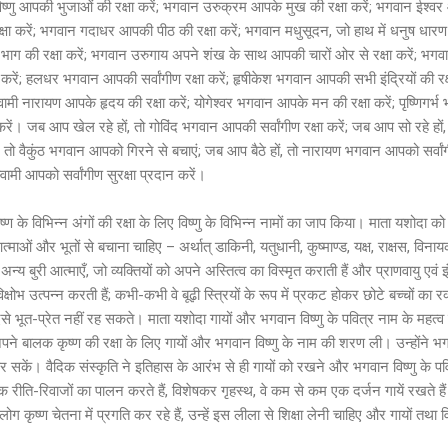
िष्णु आपकी भुजाओं की रक्षा करें; भगवान उरुक्रम आपके मुख की रक्षा करें; भगवान ईश्वर
ा करें; भगवान गदाधर आपकी पीठ की रक्षा करें; भगवान मधुसूदन, जो हाथ में धनुष धारण 
भाग की रक्षा करें; भगवान उरुगाय अपने शंख के साथ आपकी चारों ओर से रक्षा करें; भगवान
षा करें; हलधर भगवान आपकी सर्वांगीण रक्षा करें; हृषीकेश भगवान आपकी सभी इंद्रियों की 
के स्वामी नारायण आपके हृदय की रक्षा करें; योगेश्वर भगवान आपके मन की रक्षा करें; पृष्णिगर्भ 
ें। जब आप खेल रहे हों, तो गोविंद भगवान आपकी सर्वांगीण रक्षा करें; जब आप सो रहे 
, तो वैकुंठ भगवान आपको गिरने से बचाएं; जब आप बैठे हों, तो नारायण भगवान आपको सर्वां
्वामी आपको सर्वांगीण सुरक्षा प्रदान करें।
 के विभिन्न अंगों की रक्षा के लिए विष्णु के विभिन्न नामों का जाप किया। माता यशोदा को द
ाओं और भूतों से बचाना चाहिए – अर्थात् डाकिनी, यतुधानी, कुष्माण्ड, यक्ष, राक्षस, विनायक,
्य बुरी आत्माएँ, जो व्यक्तियों को अपने अस्तित्व का विस्मृत कराती हैं और प्राणवायु एवं इ
क्षोभ उत्पन्न करती हैं; कभी-कभी वे बूढ़ी स्त्रियों के रूप में प्रकट होकर छोटे बच्चों का
से भूत-प्रेत नहीं रह सकते। माता यशोदा गायों और भगवान विष्णु के पवित्र नाम के महत्व के बार
अपने बालक कृष्ण की रक्षा के लिए गायों और भगवान विष्णु के नाम की शरण ली। उन्होंने भगव
र सकें। वैदिक संस्कृति ने इतिहास के आरंभ से ही गायों को रखने और भगवान विष्णु के
रीति-रिवाजों का पालन करते हैं, विशेषकर गृहस्थ, वे कम से कम एक दर्जन गायें रखते ह
ो लोग कृष्ण चेतना में प्रगति कर रहे हैं, उन्हें इस लीला से शिक्षा लेनी चाहिए और गायों तथा वि