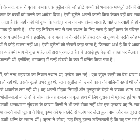
करने के बाद, कंस ने पूतना नामक एक चुड़ैल को, जो छोटे बच्चों को भयानक पापपूर्ण तरीकों स
प्रकार के बच्चों को मारने का आदेश दिया। ऐसी चुड़ैलें अपनी काली विद्या केवल वहीं कर सकत
ता है कि जहाँ कहीं भी कृष्ण के पवित्र नाम का जप किया जाता है, चाहे लापरवाही से ही क्
रंत गायब हो जाती हैं। और यह निश्चित रूप से उस स्थान के लिए सत्य है जहाँ कृष्ण के पवि
्वर स्वयं उपस्थित थे। इसलिए, नन्द महाराज के संदेह निश्चित रूप से कृष्ण के प्रति स
ों से कोई खतरा नहीं था। ऐसी चुड़ैलों को खेचरी कहा जाता है, जिसका अर्थ है कि वे आका
-पश्चिमी भाग में कुछ महिलाओं द्वारा प्रचलित है। वे उखड़े हुए पेड़ की शाखा पर बैठकर
नती थीं, इसीलिए भागवतम् में उन्हें खेचरी के रूप में वर्णित किया गया है।
ें, जो नन्द महाराज का निवास स्थान था, प्रवेश कर गई। एक सुंदर स्त्री का वेश धारण 
 हो रही थी, उसके कूल्हे उभरे हुए थे, स्तन सुडौल थे, उसने कान की बालियाँ पहनी थीं 
े आकर्षक लग रही थी। वह अपनी मोहक निगाहों और मुस्कुराते चेहरे से सबका ध्यान अप
ी-भाली ग्वालिनों ने सोचा कि वह कमल का फूल हाथ में लिए वृंदावन में प्रकट हुई भाग्य की
उसकी असाधारण सुंदरता के कारण किसी ने भी उसे रोका नहीं और इस प्रकार वह निःस्वार्थ
या करने वाली पूतना ने शिशु कृष्ण को एक छोटे से पलंग पर लेटा हुआ पाया और वह तुरं
से ढकी अग्नि के समान थीं। पूतना ने सोचा, “यह शिशु इतना शक्तिशाली है कि यह पल भर में