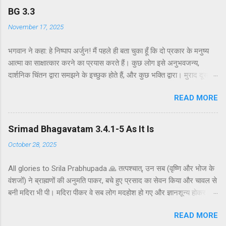
BG 3.3
November 17, 2025
भगवान ने कहा: हे निष्पाप अर्जुन! मैं पहले ही बता चुका हूँ कि दो प्रकार के मनुष्य
आत्मा का साक्षात्कार करने का प्रयास करते हैं। कुछ लोग इसे अनुभवजन्य,
दार्शनिक चिंतन द्वारा समझने के इच्छुक होते हैं, और कुछ भक्ति द्वारा। मुराद दूसरे
अध्याय के श्लोक 39 में भगवान ने दो प्रकार की विधियाँ बताई हैं - सांख्ययोग तथा
READ MORE
कर्मयोग या बुद्धियोग। इस श्लोक में भगवान इसे और भी स्पष्ट रूप से समझाते हैं।
सांख्ययोग, अर्थात् आत्मा और पदार्थ की प्रकृति का विश्लेषणात्मक अध्ययन, उन
लोगों के लिए विषय है जो प्रयोगात्मक ज्ञान और दर्शन द्वारा अनुमान लगाने और
Srimad Bhagavatam 3.4.1-5 As It Is
समझने के इच्छुक हैं। दूसरे वर्ग के लोग कृष्णभावनामृत में कर्म करते हैं, जैसा कि
October 28, 2025
दूसरे अध्याय के इकसठवें श्लोक में बताया गया है। भगवान ने उनतीसवें श्लोक में भी
बताया है कि बुद्धियोग या कृष्णभावनामृत के सिद्धांतों के अनुसार कार्य करने से मनुष्य
All glories to Srila Prabhupada 🙏 तत्पश्चात्, उन सब (वृष्णि और भोज के
कर्म के बंधनों से मुक्त हो सकता है; और इसके अतिरिक्त, इस प्रक्रिया में कोई दोष
वंशजों) ने ब्राह्मणों की अनुमति पाकर, बचे हुए प्रसाद का सेवन किया और चावल से
नहीं है। इकसठवें श्लोक में यही सिद्धांत अधिक स्पष्ट रूप से समझाया गया है - कि
बनी मदिरा भी पी। मदिरा पीकर वे सब लोग मदहोश हो गए और ज्ञानशून्य होकर
यह बुद्धि-योग पूर्णतः परब्रह्म (या अधिक विशिष्ट रूप से, कृष्ण पर) ...
एक-दूसरे के हृदय को कठोर वचनों से व्यथित करने लगे। मुराद जब ब्राह्मणों और
READ MORE
वैष्णवों को भव्य भोजन कराया जाता है, तो यजमान अतिथि की अनुमति के बाद ही