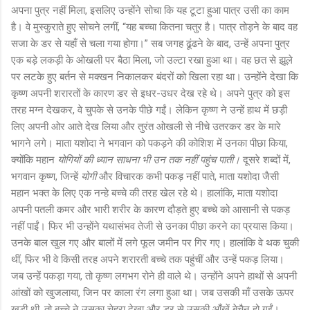
अपना पुत्र नहीं मिला, इसलिए उन्होंने सोचा कि यह टूटा हुआ पात्र उसी का काम
है। वे मुस्कुराते हुए सोचने लगीं, “यह बच्चा कितना चतुर है। पात्र तोड़ने के बाद वह
सजा के डर से यहाँ से चला गया होगा।” सब जगह ढूंढने के बाद, उन्हें अपना पुत्र
एक बड़े लकड़ी के ओखली पर बैठा मिला, जो उल्टा रखा हुआ था। वह छत से झूले
पर लटके हुए बर्तन से मक्खन निकालकर बंदरों को खिला रहा था। उन्होंने देखा कि
कृष्ण अपनी शरारतों के कारण डर से इधर-उधर देख रहे थे। अपने पुत्र को इस
तरह मग्न देखकर, वे चुपके से उनके पीछे गईं। लेकिन कृष्ण ने उन्हें हाथ में छड़ी
लिए अपनी ओर आते देख लिया और तुरंत ओखली से नीचे उतरकर डर के मारे
भागने लगे। माता यशोदा ने भगवान को पकड़ने की कोशिश में उनका पीछा किया,
क्योंकि महान
योगियों की ध्यान साधना भी उन तक नहीं पहुंच पाती।
दूसरे शब्दों में,
भगवान कृष्ण, जिन्हें
योगी
और विचारक कभी पकड़ नहीं पाते, माता यशोदा जैसी
महान भक्त के लिए एक नन्हे बच्चे की तरह खेल रहे थे। हालांकि, माता यशोदा
अपनी पतली कमर और भारी शरीर के कारण दौड़ते हुए बच्चे को आसानी से पकड़
नहीं पाईं। फिर भी उन्होंने यथासंभव तेजी से उनका पीछा करने का प्रयास किया।
उनके बाल खुल गए और बालों में लगे फूल जमीन पर गिर गए। हालांकि वे थक चुकी
थीं, फिर भी वे किसी तरह अपने शरारती बच्चे तक पहुंचीं और उन्हें पकड़ लिया।
जब उन्हें पकड़ा गया, तो कृष्ण लगभग रोने ही वाले थे। उन्होंने अपने हाथों से अपनी
आंखों को खुजलाया, जिन पर काला रंग लगा हुआ था। जब उसकी माँ उसके ऊपर
खड़ी थी, तो बच्चे ने उसका चेहरा देखा और डर से उसकी आँखें बेचैन हो गईं।