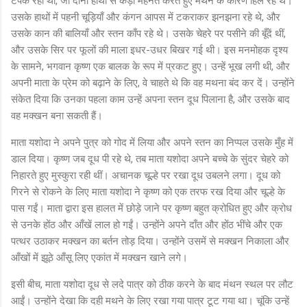
टपक रहा था, जो दोनों हाथों से कड़ी मेहनत करते हुए मथने के कारण हिल रहे थे।
उसके हाथों में पहनी चूड़ियाँ और कंगन आपस में टकराकर झनझना रहे थे, और
उसके कान की बालियाँ और स्तन काँप रहे थे। उसके चेहरे पर पसीने की बूँदें थीं,
और उसके सिर पर फूलों की माला इधर-उधर बिखर गई थी। इस मनमोहक दृश्य
के सामने, भगवान कृष्ण एक बालक के रूप में प्रकट हुए। उन्हें भूख लगी थी, और
अपनी माता के प्रेम को बढ़ाने के लिए, वे चाहते थे कि वह मथना बंद कर दें। उन्होंने
संकेत दिया कि उनका पहला काम उन्हें अपना स्तन दूध पिलाना है, और उसके बाद
वह मक्खन बना सकती हैं।
माता यशोदा ने अपने पुत्र को गोद में लिया और अपने स्तन का निप्पल उसके मुँह में
डाल दिया। कृष्ण जब दूध पी रहे थे, तब माता यशोदा अपने बच्चे के सुंदर चेहरे को
निहारते हुए मुस्कुरा रही थीं। अचानक चूल्हे पर रखा दूध उबलने लगा। दूध को
गिरने से रोकने के लिए माता यशोदा ने कृष्ण को एक तरफ रख दिया और चूल्हे के
पास गईं। माता द्वारा इस हालत में छोड़े जाने पर कृष्ण बहुत क्रोधित हुए और क्रोध
से उनके होंठ और आँखें लाल हो गईं। उन्होंने अपने दाँत और होंठ भींचे और एक
पत्थर उठाकर मक्खन का बर्तन तोड़ दिया। उन्होंने उसमें से मक्खन निकाला और
आँखों में झूठे आँसू लिए एकांत में मक्खन खाने लगे।
इसी बीच, माता यशोदा दूध से लदे पात्र को ठीक करने के बाद मंथन स्थल पर लौट
आईं। उन्होंने देखा कि दही मथने के लिए रखा गया पात्र टूट गया था। चूंकि उन्हें