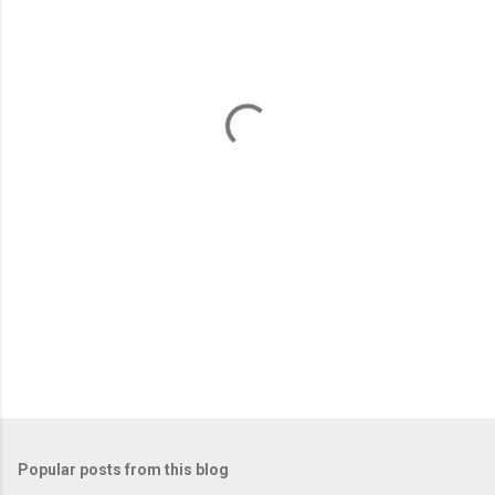
m
e
n
t
s
Popular posts from this blog