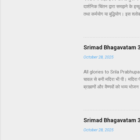
दार्शनिक चिंतन द्वारा समझने के इच्छ
तथा कर्मयोग या बुद्धियोग। इस श्लो
उन लोगों के लिए विषय है जो प्रयोगा
कि दूसरे अध्याय के इकसठवें श्लोक मे
से मनुष्य कर्म के बंधनों से मुक्त 
गया है - कि यह बुद्धि-योग पूर्णतः पर
Srimad Bhagavatam 3.4
October 28, 2025
All glories to Srila Prabhupada 
चावल से बनी मदिरा भी पी। मदिरा 
ब्राह्मणों और वैष्णवों को भव्य भ
ने ब्राह्मणों से औपचारिक रूप से 
बनी एक प्रकार की हल्की मदिरा पी।
कठोर वचनों का प्रयोग करने लगे जो
सकता है। वृष्णि और भोज के वंशजों 
Srimad Bhagavatam 3
October 28, 2025