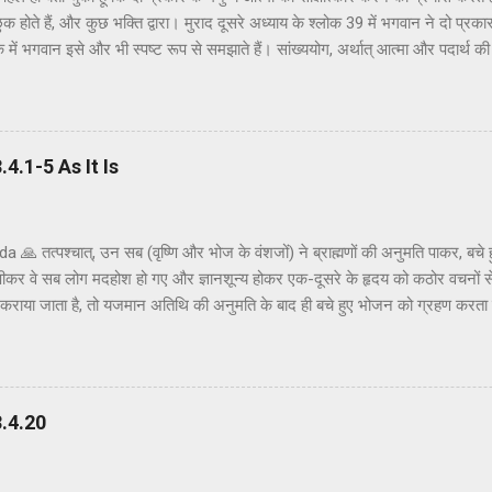
ुक होते हैं, और कुछ भक्ति द्वारा। मुराद दूसरे अध्याय के श्लोक 39 में भगवान ने दो प्रकार
क में भगवान इसे और भी स्पष्ट रूप से समझाते हैं। सांख्ययोग, अर्थात् आत्मा और पदार्थ क
त्मक ज्ञान और दर्शन द्वारा अनुमान लगाने और समझने के इच्छुक हैं। दूसरे वर्ग के लोग कृष्
ं बताया गया है। भगवान ने उनतीसवें श्लोक में भी बताया है कि बुद्धियोग या कृष्णभावनामृत क
हो सकता है; और इसके अतिरिक्त, इस प्रक्रिया में कोई दोष नहीं है। इकसठवें श्लोक में यही 
ब्रह्म (या अधिक विशिष्ट रूप से, कृष्ण पर) ...
.1-5 As It Is
🙏 तत्पश्चात्, उन सब (वृष्णि और भोज के वंशजों) ने ब्राह्मणों की अनुमति पाकर, बचे
पीकर वे सब लोग मदहोश हो गए और ज्ञानशून्य होकर एक-दूसरे के हृदय को कठोर वचनों स
ोजन कराया जाता है, तो यजमान अतिथि की अनुमति के बाद ही बचे हुए भोजन को ग्रहण करता
अनुमति ली और तैयार भोजन ग्रहण किया। क्षत्रियों को कुछ अवसरों पर मदिरापान की अनुमत
 इस प्रकार मदिरापान करने से वे उन्मत्त और विवेकशून्य हो गए, यहाँ तक कि वे एक-दू
 एक-दूसरे के हृदय को छू गए। मदिरापान इतना हानिकारक है कि इतना सुसंस्कृत परिवार 
से इस प्रकार स्वयं को भूलने की अपेक्षा नहीं की गई थी, परन्तु ईश्वर की इच्छा से ऐसा ह
.4.20