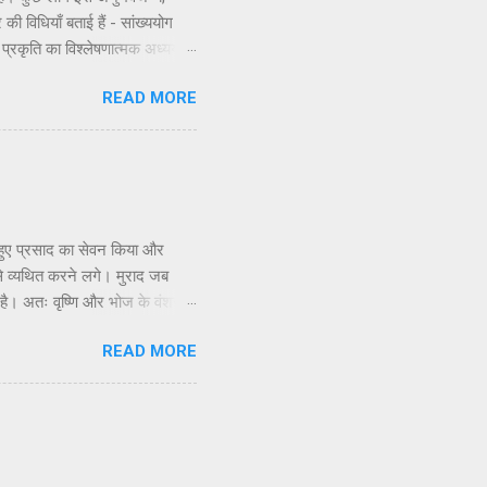
 की विधियाँ बताई हैं - सांख्ययोग
ी प्रकृति का विश्लेषणात्मक अध्ययन,
णभावनामृत में कर्म करते हैं, जैसा
READ MORE
े सिद्धांतों के अनुसार कार्य करने
सिद्धांत अधिक स्पष्ट रूप से समझाया
 हुए प्रसाद का सेवन किया और
े व्यथित करने लगे। मुराद जब
 है। अतः वृष्णि और भोज के वंशजों
ि होती है, इसलिए उन्होंने चावल से
READ MORE
सरे के साथ अपने संबंध भूल गए और
भी नशे की हालत में स्वयं को भूल
ुआ, और इस प्रकार वे एक-दूसरे...