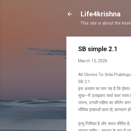
Life4krishna
This site is about the kri
SB simple 2.1
March 15, 2026
All Glories To Srila Prabhu
SB 2.1
इस अध्याय का सार यह है कि ईश्वर-
सुख—में उलझकर व्यर्थ चला जाता है, 
जपना, उनकी महिमा का कीर्तन करना 
भौतिक इच्छाओं वाला हो, ज्ञानवान ह
मृत्यु निश्चित है और समय सीमित 
लगाना चाहिए। साधना के रूप में एका