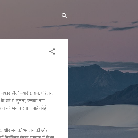
 नश्वर चीज़ों—शरीर, धन, परिवार,
 के बारे में सुनना, उनका नाम
भगवान को याद करना। चाहे कोई
 चाहिए और मन को भगवान की ओर
ाँ नियंत्रित होकर भगवान में स्थिर