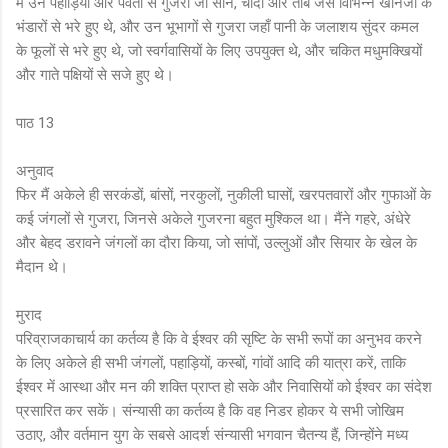
मैं उन पहाड़ियों और पर्वतों से गुजरा जो सोने, चांदी और तांबे जैसे विभिन्न खनिजों के
भंडारों से भरे हुए थे, और उन भूभागों से गुजरा जहाँ पानी के जलाशय सुंदर कमल
के फूलों से भरे हुए थे, जो स्वर्गवासियों के लिए उपयुक्त थे, और चकित मधुमक्खियों
और गाते पक्षियों से सजे हुए थे।
पाठ 13
अनुवाद
फिर मैं अकेले ही सरकंडों, बांसों, नरकुलों, नुकीली घासों, खरपतवारों और गुफाओं के
कई जंगलों से गुजरा, जिनसे अकेले गुजरना बहुत मुश्किल था। मैंने गहरे, अंधेरे
और बेहद डरावने जंगलों का दौरा किया, जो सांपों, उल्लुओं और सियार के खेल के
मैदान थे।
मुराद
परिव्राजकाचार्य का कर्तव्य है कि वे ईश्वर की सृष्टि के सभी रूपों का अनुभव करने
के लिए अकेले ही सभी जंगलों, पहाड़ियों, कस्बों, गांवों आदि की यात्रा करें, ताकि
ईश्वर में आस्था और मन की शक्ति प्राप्त हो सके और निवासियों को ईश्वर का संदेश
प्रसारित कर सकें। संन्यासी का कर्तव्य है कि वह निडर होकर ये सभी जोखिम
उठाए, और वर्तमान युग के सबसे आदर्श संन्यासी भगवान चैतन्य हैं, जिन्होंने मध्य