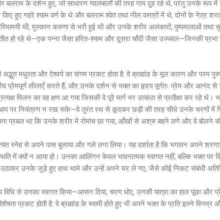
बलराम के दर्शन हुए, जो साधारण ग्वालबालों की तरह गाय दुह रहे थे, परंतु उनके रूप में द
िए हुए गहरे श्याम वर्ण के थे और बलराम श्वेत तथा नील वस्त्रों में थे; दोनों के नेत्र 
िमामयी थी, मुस्कान करुणा से भरी हुई थी और उनके शरीर अलंकारों, पुष्पमालाओं तथा सुगं
न प्रतीत हो रहे थे—एक पन्ना जैसा हरित-श्याम और दूसरा चाँदी जैसा उज्ज्वल—जिनकी प्रभा
अद्भुत मधुरता और ऐश्वर्य का संगम प्रकट होता है: वे ब्रह्मांड के मूल कारण और परम पुरु
 बीच प्रेमपूर्ण लीलाएँ करते हैं, और उनके दर्शन से भक्त का हृदय पूर्णतः प्रेम और आनंद 
त्यक्ष मिलन का वह क्षण आ गया जिसकी वे पूरे मार्ग भर उत्कंठा से प्रतीक्षा कर रहे 
 आप पर नियंत्रण न रख सके—वे तुरंत रथ से कूदकर छड़ी की तरह सीधे उनके चरणों में गि
ा प्रबल था कि उनके शरीर में रोमांच छा गया, आँखों से अश्रु बहने लगे और वे बोलने की
अत्यंत स्नेह से अपने पास बुलाया और गले लगा लिया। यह दर्शाता है कि भगवान अपने शरणागत
्थिति में क्यों न आया हो। उनका आलिंगन केवल भावनात्मक स्वागत नहीं, बल्कि भक्त पर दिव
क उठाकर उनके जुड़े हुए हाथ थामे और उन्हें अपने घर ले गए, जैसे कोई निकट संबंधी अत
्रीय विधि से उनका स्वागत किया—आसन दिया, चरण धोए, उनकी यात्रा का हाल पूछा और प्रे
ता प्रकट होती है: वे ब्रह्मांड के स्वामी होते हुए भी अपने भक्त के प्रति इतने विनम्र और