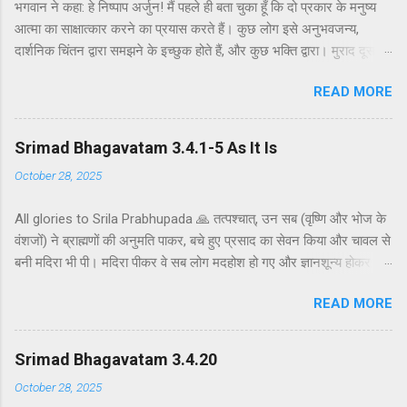
भगवान ने कहा: हे निष्पाप अर्जुन! मैं पहले ही बता चुका हूँ कि दो प्रकार के मनुष्य
आत्मा का साक्षात्कार करने का प्रयास करते हैं। कुछ लोग इसे अनुभवजन्य,
दार्शनिक चिंतन द्वारा समझने के इच्छुक होते हैं, और कुछ भक्ति द्वारा। मुराद दूसरे
अध्याय के श्लोक 39 में भगवान ने दो प्रकार की विधियाँ बताई हैं - सांख्ययोग तथा
READ MORE
कर्मयोग या बुद्धियोग। इस श्लोक में भगवान इसे और भी स्पष्ट रूप से समझाते हैं।
सांख्ययोग, अर्थात् आत्मा और पदार्थ की प्रकृति का विश्लेषणात्मक अध्ययन, उन
लोगों के लिए विषय है जो प्रयोगात्मक ज्ञान और दर्शन द्वारा अनुमान लगाने और
Srimad Bhagavatam 3.4.1-5 As It Is
समझने के इच्छुक हैं। दूसरे वर्ग के लोग कृष्णभावनामृत में कर्म करते हैं, जैसा कि
October 28, 2025
दूसरे अध्याय के इकसठवें श्लोक में बताया गया है। भगवान ने उनतीसवें श्लोक में भी
बताया है कि बुद्धियोग या कृष्णभावनामृत के सिद्धांतों के अनुसार कार्य करने से मनुष्य
All glories to Srila Prabhupada 🙏 तत्पश्चात्, उन सब (वृष्णि और भोज के
कर्म के बंधनों से मुक्त हो सकता है; और इसके अतिरिक्त, इस प्रक्रिया में कोई दोष
वंशजों) ने ब्राह्मणों की अनुमति पाकर, बचे हुए प्रसाद का सेवन किया और चावल से
नहीं है। इकसठवें श्लोक में यही सिद्धांत अधिक स्पष्ट रूप से समझाया गया है - कि
बनी मदिरा भी पी। मदिरा पीकर वे सब लोग मदहोश हो गए और ज्ञानशून्य होकर
यह बुद्धि-योग पूर्णतः परब्रह्म (या अधिक विशिष्ट रूप से, कृष्ण पर) ...
एक-दूसरे के हृदय को कठोर वचनों से व्यथित करने लगे। मुराद जब ब्राह्मणों और
READ MORE
वैष्णवों को भव्य भोजन कराया जाता है, तो यजमान अतिथि की अनुमति के बाद ही
बचे हुए भोजन को ग्रहण करता है। अतः वृष्णि और भोज के वंशजों ने ब्राह्मणों से
औपचारिक रूप से अनुमति ली और तैयार भोजन ग्रहण किया। क्षत्रियों को कुछ
Srimad Bhagavatam 3.4.20
अवसरों पर मदिरापान की अनुमति होती है, इसलिए उन्होंने चावल से बनी एक
October 28, 2025
प्रकार की हल्की मदिरा पी। इस प्रकार मदिरापान करने से वे उन्मत्त और