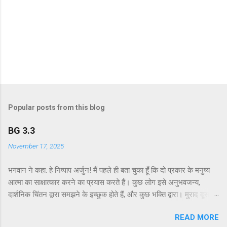
Popular posts from this blog
BG 3.3
November 17, 2025
भगवान ने कहा: हे निष्पाप अर्जुन! मैं पहले ही बता चुका हूँ कि दो प्रकार के मनुष्य
आत्मा का साक्षात्कार करने का प्रयास करते हैं। कुछ लोग इसे अनुभवजन्य,
दार्शनिक चिंतन द्वारा समझने के इच्छुक होते हैं, और कुछ भक्ति द्वारा। मुराद दूसरे
अध्याय के श्लोक 39 में भगवान ने दो प्रकार की विधियाँ बताई हैं - सांख्ययोग तथा
READ MORE
कर्मयोग या बुद्धियोग। इस श्लोक में भगवान इसे और भी स्पष्ट रूप से समझाते हैं।