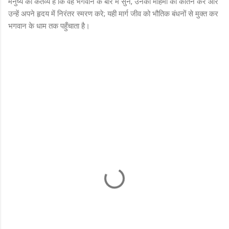
मनुष्य का कर्तव्य है कि वह भगवान के बारे में सुने, उनकी महिमा का कीर्तन करे और
उन्हें अपने हृदय में निरंतर स्मरण करे; यही मार्ग जीव को भौतिक बंधनों से मुक्त कर
भगवान के धाम तक पहुँचाता है।
C
o
m
m
e
n
t
s