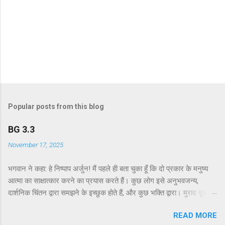
Popular posts from this blog
BG 3.3
November 17, 2025
भगवान ने कहा: हे निष्पाप अर्जुन! मैं पहले ही बता चुका हूँ कि दो प्रकार के मनुष्य
आत्मा का साक्षात्कार करने का प्रयास करते हैं। कुछ लोग इसे अनुभवजन्य,
दार्शनिक चिंतन द्वारा समझने के इच्छुक होते हैं, और कुछ भक्ति द्वारा। मुराद दूसरे
अध्याय के श्लोक 39 में भगवान ने दो प्रकार की विधियाँ बताई हैं - सांख्ययोग तथा
READ MORE
कर्मयोग या बुद्धियोग। इस श्लोक में भगवान इसे और भी स्पष्ट रूप से समझाते हैं।