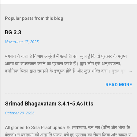
Popular posts from this blog
BG 3.3
November 17, 2025
भगवान ने कहा: हे निष्पाप अर्जुन! मैं पहले ही बता चुका हूँ कि दो प्रकार के मनुष्य
आत्मा का साक्षात्कार करने का प्रयास करते हैं। कुछ लोग इसे अनुभवजन्य,
दार्शनिक चिंतन द्वारा समझने के इच्छुक होते हैं, और कुछ भक्ति द्वारा। मुराद दूसरे
अध्याय के श्लोक 39 में भगवान ने दो प्रकार की विधियाँ बताई हैं - सांख्ययोग तथा
READ MORE
कर्मयोग या बुद्धियोग। इस श्लोक में भगवान इसे और भी स्पष्ट रूप से समझाते हैं।
सांख्ययोग, अर्थात् आत्मा और पदार्थ की प्रकृति का विश्लेषणात्मक अध्ययन, उन
लोगों के लिए विषय है जो प्रयोगात्मक ज्ञान और दर्शन द्वारा अनुमान लगाने और
Srimad Bhagavatam 3.4.1-5 As It Is
समझने के इच्छुक हैं। दूसरे वर्ग के लोग कृष्णभावनामृत में कर्म करते हैं, जैसा कि
October 28, 2025
दूसरे अध्याय के इकसठवें श्लोक में बताया गया है। भगवान ने उनतीसवें श्लोक में भी
बताया है कि बुद्धियोग या कृष्णभावनामृत के सिद्धांतों के अनुसार कार्य करने से मनुष्य
All glories to Srila Prabhupada 🙏 तत्पश्चात्, उन सब (वृष्णि और भोज के
कर्म के बंधनों से मुक्त हो सकता है; और इसके अतिरिक्त, इस प्रक्रिया में कोई दोष
वंशजों) ने ब्राह्मणों की अनुमति पाकर, बचे हुए प्रसाद का सेवन किया और चावल से
नहीं है। इकसठवें श्लोक में यही सिद्धांत अधिक स्पष्ट रूप से समझाया गया है - कि