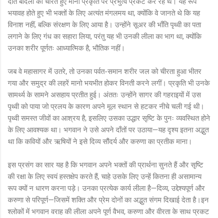
दाँत बादलों को चीरते हुए मानो प्रकृति पर प्रभुत्व प्रकट कर रहे थे। यह रूप
भयावह होते हुए भी भक्तों के लिए अत्यंत मंगलमय था, क्योंकि वे जानते थे कि यह
विनाश नहीं, बल्कि संरक्षण के लिए आया है। उन्होंने सूअर की भाँति पृथ्वी का पता
लगाने के लिए गंध का सहारा लिया, परंतु यह भी उनकी लीला का भाग था, क्योंकि
उनका शरीर पूर्णतः आध्यात्मिक है, भौतिक नहीं।
जब वे महासागर में उतरे, तो उनका पर्वत-समान शरीर जल को चीरता हुआ भीतर
गया और समुद्र की लहरें मानो भयभीत होकर विनती करने लगीं। प्रकृति भी उनके
सामर्थ्य के सामने असहाय प्रतीत हुई। अंततः उन्होंने सागर की गहराइयों में उस
पृथ्वी को पाया जो प्रलय के कारण अपने मूल स्थान से हटकर नीचे चली गई थी।
पृथ्वी समस्त जीवों का आश्रय है, इसलिए उसका उद्धार सृष्टि के पुनः व्यवस्थित होने
के लिए आवश्यक था। भगवान ने उसे अपने दाँतों पर उठाया—यह दृश्य इतना अद्भुत
था कि कवियों और ऋषियों ने इसे दिव्य सौंदर्य और करुणा का प्रतीक माना।
इस प्रसंग का सार यह है कि भगवान अपने भक्तों की प्रार्थना सुनते हैं और सृष्टि
की रक्षा के लिए स्वयं हस्तक्षेप करते हैं, चाहे उसके लिए उन्हें कितना ही असामान्य
रूप क्यों न धारण करना पड़े। उनका प्रत्येक कार्य लीला है—दिव्य, उद्देश्यपूर्ण और
करुणा से परिपूर्ण—जिसमें शक्ति और प्रेम दोनों का अद्भुत संगम दिखाई देता है।इन
श्लोकों में भगवान वराह की लीला अपने पूर्ण वैभव, करुणा और वीरता के साथ प्रकट