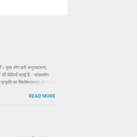
े हैं। कुछ लोग इसे अनुभवजन्य,
 की विधियाँ बताई हैं - सांख्ययोग
ी प्रकृति का विश्लेषणात्मक अध्ययन,
णभावनामृत में कर्म करते हैं, जैसा
READ MORE
े सिद्धांतों के अनुसार कार्य करने
सिद्धांत अधिक स्पष्ट रूप से समझाया