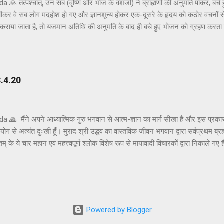
🙏 तत्पश्चात्, उन सब (वृष्णि और भोज के वंशजों) ने ब्राह्मणों की अनुमति पाकर, बचे
पीकर वे सब लोग मदहोश हो गए और ज्ञानशून्य होकर एक-दूसरे के हृदय को कठोर वचनों स
ोजन कराया जाता है, तो यजमान अतिथि की अनुमति के बाद ही बचे हुए भोजन को ग्रहण करता
अनुमति ली और तैयार भोजन ग्रहण किया। क्षत्रियों को कुछ अवसरों पर मदिरापान की अनुमत
 इस प्रकार मदिरापान करने से वे उन्मत्त और विवेकशून्य हो गए, यहाँ तक कि वे एक-दू
 एक-दूसरे के हृदय को छू गए। मदिरापान इतना हानिकारक है कि इतना सुसंस्कृत परिवार 
से इस प्रकार स्वयं को भूलने की अपेक्षा नहीं की गई थी, परन्तु ईश्वर की इच्छा से ऐसा ह
.4.20
 🙏 मैंने अपने आध्यात्मिक गुरु भगवान से आत्म-ज्ञान का मार्ग सीखा है और इस प्रकार
ग से अत्यंत दुःखी हूँ। मुराद श्री उद्धव का वास्तविक जीवन भगवान द्वारा सर्वप्रथम ब्रह्म
तम् के ये चार महान एवं महत्त्वपूर्ण श्लोक विशेष रूप से मायावादी विचारकों द्वारा निकाले गए 
 निकालते हैं। ऐसे अनाधिकृत विचारकों के लिए यहाँ उचित उत्तर दिया गया है। श्रीमद्भागव
नातकोत्तर विद्यार्थी समझ सकते हैं । अनाधिकृत रूप से सट्टेबाज़ भगवान श्रीकृष्ण के चरणकमलो
्पर्यों को विकृत करके जनता को भ्रमित करते हैं और अंधतामिस्र नामक नरक का सीधा मार्
ै , ऐसे ईर्ष्यालु सट्टेबाज़ अज्ञानी होते हैं और निश्चित रूप स...
Powered by Blogger