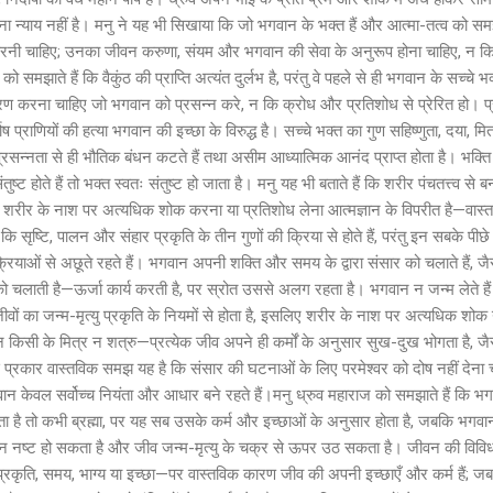
 न्याय नहीं है। मनु ने यह भी सिखाया कि जो भगवान के भक्त हैं और आत्मा-तत्व को समझते
रनी चाहिए; उनका जीवन करुणा, संयम और भगवान की सेवा के अनुरूप होना चाहिए, न कि 
समझाते हैं कि वैकुंठ की प्राप्ति अत्यंत दुर्लभ है, परंतु वे पहले से ही भगवान के सच्च
चरण करना चाहिए जो भगवान को प्रसन्न करे, न कि क्रोध और प्रतिशोध से प्रेरित हो।
ष प्राणियों की हत्या भगवान की इच्छा के विरुद्ध है। सच्चे भक्त का गुण सहिष्णुता, दया,
रसन्नता से ही भौतिक बंधन कटते हैं तथा असीम आध्यात्मिक आनंद प्राप्त होता है। भक्ति क
ुष्ट होते हैं तो भक्त स्वतः संतुष्ट हो जाता है। मनु यह भी बताते हैं कि शरीर पंचतत्त्व से
लिए शरीर के नाश पर अत्यधिक शोक करना या प्रतिशोध लेना आत्मज्ञान के विपरीत है—वास्
ि सृष्टि, पालन और संहार प्रकृति के तीन गुणों की क्रिया से होते हैं, परंतु इन सबके पीछे
रियाओं से अछूते रहते हैं। भगवान अपनी शक्ति और समय के द्वारा संसार को चलाते हैं, जैसे
 चलाती है—ऊर्जा कार्य करती है, पर स्रोत उससे अलग रहता है। भगवान न जन्म लेते हैं
 जीवों का जन्म-मृत्यु प्रकृति के नियमों से होता है, इसलिए शरीर के नाश पर अत्यधिक शो
किसी के मित्र न शत्रु—प्रत्येक जीव अपने ही कर्मों के अनुसार सुख-दुख भोगता है, ज
 प्रकार वास्तविक समझ यह है कि संसार की घटनाओं के लिए परमेश्वर को दोष नहीं देना 
न केवल सर्वोच्च नियंता और आधार बने रहते हैं।मनु ध्रुव महाराज को समझाते हैं कि भगवान 
ता है तो कभी ब्रह्मा, पर यह सब उसके कर्म और इच्छाओं के अनुसार होता है, जबकि भगव
बंधन नष्ट हो सकता है और जीव जन्म-मृत्यु के चक्र से ऊपर उठ सकता है। जीवन की विवि
रकृति, समय, भाग्य या इच्छा—पर वास्तविक कारण जीव की अपनी इच्छाएँ और कर्म हैं; ज