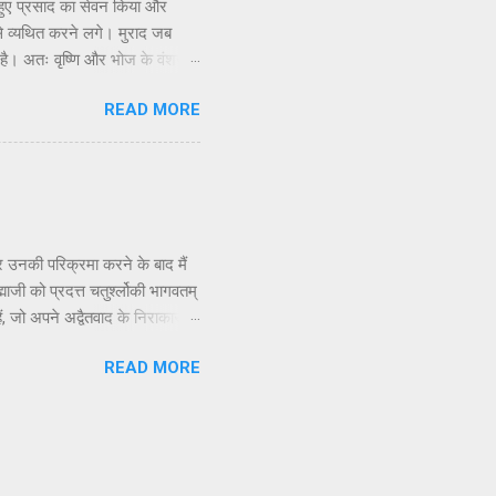
 हुए प्रसाद का सेवन किया और
े व्यथित करने लगे। मुराद जब
 है। अतः वृष्णि और भोज के वंशजों
ि होती है, इसलिए उन्होंने चावल से
READ MORE
सरे के साथ अपने संबंध भूल गए और
भी नशे की हालत में स्वयं को भूल
ुआ, और इस प्रकार वे एक-दूसरे...
 उनकी परिक्रमा करने के बाद मैं
ाजी को प्रदत्त चतुर्श्लोकी भागवतम्
हैं, जो अपने अद्वैतवाद के निराकार
तम् के श्लोक विशुद्ध रूप से आस्तिक
READ MORE
ं में अपराधी हैं क्योंकि वे
ग तैयार करते हैं। जैसा कि