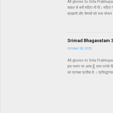
All glories to Srila Prabhupada 
चावल से बनी मदिरा भी पी। मदिरा 
ब्राह्मणों और वैष्णवों को भव्य भ
ने ब्राह्मणों से औपचारिक रूप से 
बनी एक प्रकार की हल्की मदिरा पी।
कठोर वचनों का प्रयोग करने लगे जो
सकता है। वृष्णि और भोज के वंशजों 
Srimad Bhagavatam 3
October 28, 2025
All glories to Srila Prabhupada
इस स्थान पर आया हूँ, तथा उनके वियो
का प्रत्यक्ष प्रतीक है । श्रीमद्भागव
दृष्टिकोण के अनुरूप एक भिन्न अर्थ
विज्ञान हैं जिन्हें भगवद्गीता के स्
भगवद्गीता और श्रीमद्भागवत के तात
भगवद्गीता (16.20) में पुष्टि की गई ह