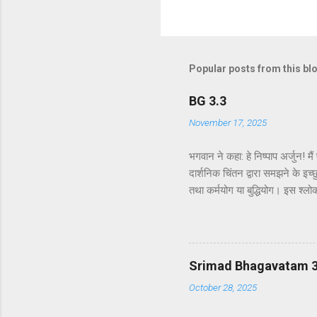
Popular posts from this bl
BG 3.3
November 17, 2025
भगवान ने कहा: हे निष्पाप अर्जुन! म
दार्शनिक चिंतन द्वारा समझने के इच्छ
तथा कर्मयोग या बुद्धियोग। इस श्लो
उन लोगों के लिए विषय है जो प्रयोगा
कि दूसरे अध्याय के इकसठवें श्लोक मे
से मनुष्य कर्म के बंधनों से मुक्त 
गया है - कि यह बुद्धि-योग पूर्णतः पर
Srimad Bhagavatam 3.4
October 28, 2025