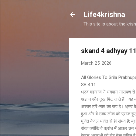
Life4krishna
This site is about the kri
skand 4 adhyay 1
March 25, 2026
All Glories To Srila Prabhu
SB 4.11
ध्रुव महाराज ने भगवान नारायण से प
अज्ञान और दुख मिट जाते हैं। यह ब
अस्त्र हरि-नाम का जप है। ध्रुव के 
हुआ और वे उच्च लोक को प्राप्त हु
मुक्ति केवल भक्ति से ही संभव है; ब
रोका क्योंकि वे क्रोध में आकर उन य
केवल अपराधी को दंड देना उचित है, न