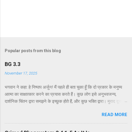
Popular posts from this blog
BG 3.3
November 17, 2025
भगवान ने कहा: हे निष्पाप अर्जुन! मैं पहले ही बता चुका हूँ कि दो प्रकार के मनुष्य
आत्मा का साक्षात्कार करने का प्रयास करते हैं। कुछ लोग इसे अनुभवजन्य,
दार्शनिक चिंतन द्वारा समझने के इच्छुक होते हैं, और कुछ भक्ति द्वारा। मुराद दूसरे
अध्याय के श्लोक 39 में भगवान ने दो प्रकार की विधियाँ बताई हैं - सांख्ययोग तथा
READ MORE
कर्मयोग या बुद्धियोग। इस श्लोक में भगवान इसे और भी स्पष्ट रूप से समझाते हैं।
सांख्ययोग, अर्थात् आत्मा और पदार्थ की प्रकृति का विश्लेषणात्मक अध्ययन, उन
लोगों के लिए विषय है जो प्रयोगात्मक ज्ञान और दर्शन द्वारा अनुमान लगाने और