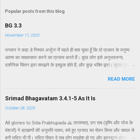
Popular posts from this blog
BG 3.3
November 17, 2025
भगवान ने कहा: हे निष्पाप अर्जुन! मैं पहले ही बता चुका हूँ कि दो प्रकार के मनुष्य
आत्मा का साक्षात्कार करने का प्रयास करते हैं। कुछ लोग इसे अनुभवजन्य,
दार्शनिक चिंतन द्वारा समझने के इच्छुक होते हैं, और कुछ भक्ति द्वारा। मुराद दूसरे
अध्याय के श्लोक 39 में भगवान ने दो प्रकार की विधियाँ बताई हैं - सांख्ययोग तथा
READ MORE
कर्मयोग या बुद्धियोग। इस श्लोक में भगवान इसे और भी स्पष्ट रूप से समझाते हैं।
सांख्ययोग, अर्थात् आत्मा और पदार्थ की प्रकृति का विश्लेषणात्मक अध्ययन, उन
लोगों के लिए विषय है जो प्रयोगात्मक ज्ञान और दर्शन द्वारा अनुमान लगाने और
Srimad Bhagavatam 3.4.1-5 As It Is
समझने के इच्छुक हैं। दूसरे वर्ग के लोग कृष्णभावनामृत में कर्म करते हैं, जैसा कि
October 28, 2025
दूसरे अध्याय के इकसठवें श्लोक में बताया गया है। भगवान ने उनतीसवें श्लोक में भी
बताया है कि बुद्धियोग या कृष्णभावनामृत के सिद्धांतों के अनुसार कार्य करने से मनुष्य
All glories to Srila Prabhupada 🙏 तत्पश्चात्, उन सब (वृष्णि और भोज के
कर्म के बंधनों से मुक्त हो सकता है; और इसके अतिरिक्त, इस प्रक्रिया में कोई दोष
वंशजों) ने ब्राह्मणों की अनुमति पाकर, बचे हुए प्रसाद का सेवन किया और चावल से
नहीं है। इकसठवें श्लोक में यही सिद्धांत अधिक स्पष्ट रूप से समझाया गया है - कि
बनी मदिरा भी पी। मदिरा पीकर वे सब लोग मदहोश हो गए और ज्ञानशून्य होकर
यह बुद्धि-योग पूर्णतः परब्रह्म (या अधिक विशिष्ट रूप से, कृष्ण पर) ...