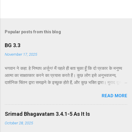
Popular posts from this blog
BG 3.3
November 17, 2025
भगवान ने कहा: हे निष्पाप अर्जुन! मैं पहले ही बता चुका हूँ कि दो प्रकार के मनुष्य
आत्मा का साक्षात्कार करने का प्रयास करते हैं। कुछ लोग इसे अनुभवजन्य,
दार्शनिक चिंतन द्वारा समझने के इच्छुक होते हैं, और कुछ भक्ति द्वारा। मुराद दूसरे
अध्याय के श्लोक 39 में भगवान ने दो प्रकार की विधियाँ बताई हैं - सांख्ययोग तथा
READ MORE
कर्मयोग या बुद्धियोग। इस श्लोक में भगवान इसे और भी स्पष्ट रूप से समझाते हैं।
सांख्ययोग, अर्थात् आत्मा और पदार्थ की प्रकृति का विश्लेषणात्मक अध्ययन, उन
लोगों के लिए विषय है जो प्रयोगात्मक ज्ञान और दर्शन द्वारा अनुमान लगाने और
Srimad Bhagavatam 3.4.1-5 As It Is
समझने के इच्छुक हैं। दूसरे वर्ग के लोग कृष्णभावनामृत में कर्म करते हैं, जैसा कि
October 28, 2025
दूसरे अध्याय के इकसठवें श्लोक में बताया गया है। भगवान ने उनतीसवें श्लोक में भी
बताया है कि बुद्धियोग या कृष्णभावनामृत के सिद्धांतों के अनुसार कार्य करने से मनुष्य