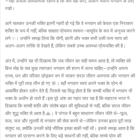
—यही असली आध्यात्मिक रहस्य है कि कर्म वही करो, लेकिन भावना भगवान के लिए
रखो।
आगे चलकर उनकी भक्ति इतनी गहरी हो गई कि वे भगवान को केवल एक निराकार
शक्ति के रूप में नहीं, बल्कि साक्षात प्रेममय स्वरूप—वासुदेव के रूप में अनुभव करने
लगे ✨। उन्होंने समझ लिया कि योगी, ज्ञानी और भक्त सभी उसी परम सत्य को
अलग-अलग तरीके से देखते हैं, लेकिन सबसे उच्च अवस्था प्रेमभक्ति की है।
अंत में, उन्होंने यह भी दिखाया कि जब जीवन का सही समय आता है, तो व्यक्ति को
बिना मोह के सब कुछ त्यागकर भगवान की शरण में जाना चाहिए—उन्होंने अपना
राज्य, धन और परिवार छोड़कर वन में जाकर सरल जीवन अपनाया और भगवान की
भक्ति में पूरी तरह लीन हो गए 🌸। वहाँ भगवान स्वयं अपने भक्त के प्रेम से
आकर्षित होकर दर्शन देते हैं, जिससे यह सिद्ध होता है कि सच्ची भक्ति में भगवान भी
भक्त के अधीन हो जाते हैं।इस पूरे अंश का गहरा सार यह है कि महाराज भरत ने
दिखाया कि सच्ची शांति और संतोष बाहर की सुविधाओं से नहीं, बल्कि सरल जीवन
और शुद्ध भक्ति से आता है 🙏। वे जंगल में बहुत साधारण जीवन जीते थे—फूल,
फल, जल और तुलसी से भगवान की सेवा करते थे—लेकिन उनका हृदय पूरी तरह
संतुष्ट था, क्योंकि उनकी कोई भौतिक इच्छा बाकी नहीं थी। इससे समझ आता है कि
भगवान को प्रसन्न करने के लिए बड़े साधनों की नहीं, बल्कि सच्चे प्रेम की