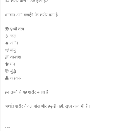
🏗️ शरीर कैसे गठित होता है?
भगवान आगे बताएँगे कि शरीर बना है:
🌍 पृथ्वी तत्व
💧 जल
🔥 अग्नि
💨 वायु
🌌 आकाश
🧠 मन
🎯 बुद्धि
👤 अहंकार
इन तत्वों से यह शरीर बनता है।
अर्थात शरीर केवल मांस और हड्डी नहीं, सूक्ष्म तत्त्व भी हैं।
---