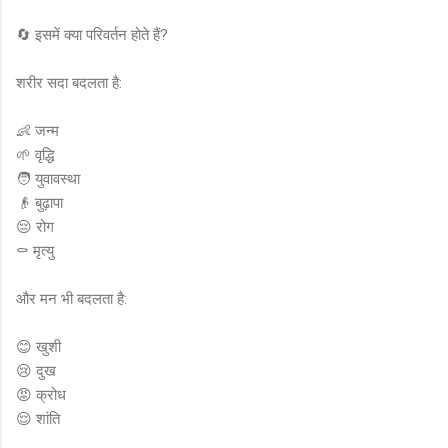
🔄 इसमें क्या परिवर्तन होते हैं?
शरीर सदा बदलता है:
👶 जन्म
🌱 वृद्धि
🧑 युवावस्था
👴 बुढ़ापा
😔 रोग
⚰️ मृत्यु
और मन भी बदलता है:
😊 खुशी
😢 दुख
😡 क्रोध
😌 शांति