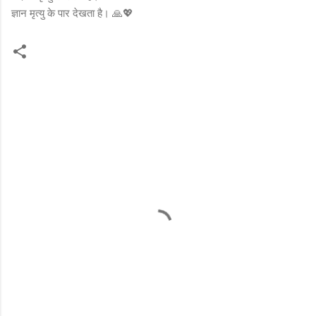
ज्ञान मृत्यु के पार देखता है। 🙏💖
C
o
m
m
e
n
t
s