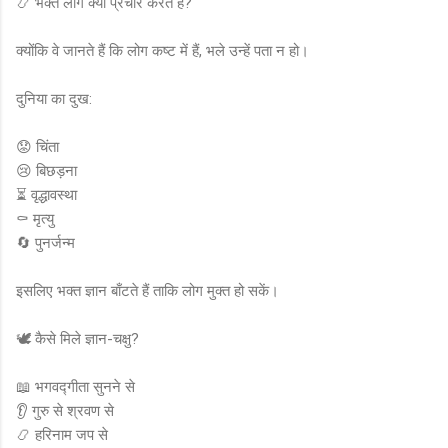
📿 भक्त लोग क्यों प्रचार करते हैं?
क्योंकि वे जानते हैं कि लोग कष्ट में हैं, भले उन्हें पता न हो।
दुनिया का दुख:
😟 चिंता
😢 बिछड़ना
⏳ वृद्धावस्था
⚰️ मृत्यु
🔄 पुनर्जन्म
इसलिए भक्त ज्ञान बाँटते हैं ताकि लोग मुक्त हो सकें।
🕊️ कैसे मिले ज्ञान-चक्षु?
📖 भगवद्गीता सुनने से
👂 गुरु से श्रवण से
📿 हरिनाम जप से