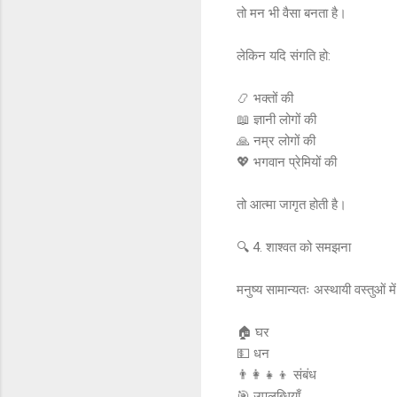
तो मन भी वैसा बनता है।
लेकिन यदि संगति हो:
📿 भक्तों की
📖 ज्ञानी लोगों की
🙏 नम्र लोगों की
💖 भगवान प्रेमियों की
तो आत्मा जागृत होती है।
🔍 4. शाश्वत को समझना
मनुष्य सामान्यतः अस्थायी वस्तुओं म
🏠 घर
💵 धन
👨‍👩‍👧‍👦 संबंध
🎯 उपलब्धियाँ