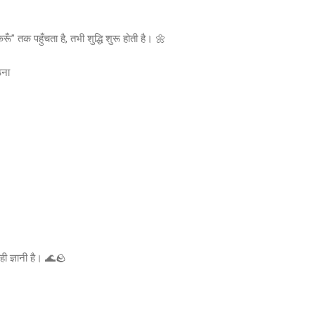
करूँ” तक पहुँचता है, तभी शुद्धि शुरू होती है। 🌼
ठना
वही ज्ञानी है। 🌊🪨