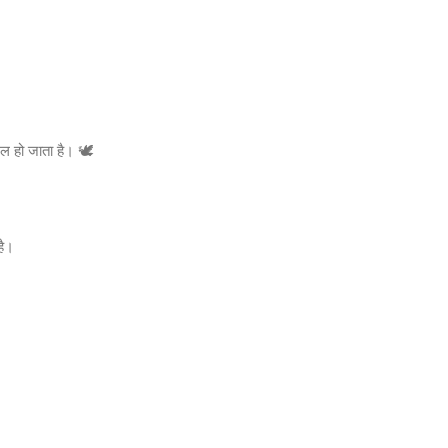
 हो जाता है। 🕊️
है।