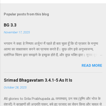
Popular posts from this blog
BG 3.3
November 17, 2025
भगवान ने कहा: हे निष्पाप अर्जुन! मैं पहले ही बता चुका हूँ कि दो प्रकार के मनुष्य
आत्मा का साक्षात्कार करने का प्रयास करते हैं। कुछ लोग इसे अनुभवजन्य,
दार्शनिक चिंतन द्वारा समझने के इच्छुक होते हैं, और कुछ भक्ति द्वारा। मुराद दूसरे
अध्याय के श्लोक 39 में भगवान ने दो प्रकार की विधियाँ बताई हैं - सांख्ययोग तथा
READ MORE
कर्मयोग या बुद्धियोग। इस श्लोक में भगवान इसे और भी स्पष्ट रूप से समझाते हैं।
सांख्ययोग, अर्थात् आत्मा और पदार्थ की प्रकृति का विश्लेषणात्मक अध्ययन, उन
लोगों के लिए विषय है जो प्रयोगात्मक ज्ञान और दर्शन द्वारा अनुमान लगाने और
Srimad Bhagavatam 3.4.1-5 As It Is
समझने के इच्छुक हैं। दूसरे वर्ग के लोग कृष्णभावनामृत में कर्म करते हैं, जैसा कि
October 28, 2025
दूसरे अध्याय के इकसठवें श्लोक में बताया गया है। भगवान ने उनतीसवें श्लोक में भी
बताया है कि बुद्धियोग या कृष्णभावनामृत के सिद्धांतों के अनुसार कार्य करने से मनुष्य
All glories to Srila Prabhupada 🙏 तत्पश्चात्, उन सब (वृष्णि और भोज के
कर्म के बंधनों से मुक्त हो सकता है; और इसके अतिरिक्त, इस प्रक्रिया में कोई दोष
वंशजों) ने ब्राह्मणों की अनुमति पाकर, बचे हुए प्रसाद का सेवन किया और चावल से
नहीं है। इकसठवें श्लोक में यही सिद्धांत अधिक स्पष्ट रूप से समझाया गया है - कि