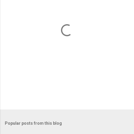
e
n
t
s
Popular posts from this blog