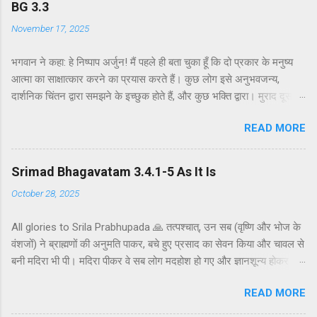
BG 3.3
November 17, 2025
भगवान ने कहा: हे निष्पाप अर्जुन! मैं पहले ही बता चुका हूँ कि दो प्रकार के मनुष्य
आत्मा का साक्षात्कार करने का प्रयास करते हैं। कुछ लोग इसे अनुभवजन्य,
दार्शनिक चिंतन द्वारा समझने के इच्छुक होते हैं, और कुछ भक्ति द्वारा। मुराद दूसरे
अध्याय के श्लोक 39 में भगवान ने दो प्रकार की विधियाँ बताई हैं - सांख्ययोग तथा
READ MORE
कर्मयोग या बुद्धियोग। इस श्लोक में भगवान इसे और भी स्पष्ट रूप से समझाते हैं।
सांख्ययोग, अर्थात् आत्मा और पदार्थ की प्रकृति का विश्लेषणात्मक अध्ययन, उन
लोगों के लिए विषय है जो प्रयोगात्मक ज्ञान और दर्शन द्वारा अनुमान लगाने और
Srimad Bhagavatam 3.4.1-5 As It Is
समझने के इच्छुक हैं। दूसरे वर्ग के लोग कृष्णभावनामृत में कर्म करते हैं, जैसा कि
October 28, 2025
दूसरे अध्याय के इकसठवें श्लोक में बताया गया है। भगवान ने उनतीसवें श्लोक में भी
बताया है कि बुद्धियोग या कृष्णभावनामृत के सिद्धांतों के अनुसार कार्य करने से मनुष्य
All glories to Srila Prabhupada 🙏 तत्पश्चात्, उन सब (वृष्णि और भोज के
कर्म के बंधनों से मुक्त हो सकता है; और इसके अतिरिक्त, इस प्रक्रिया में कोई दोष
वंशजों) ने ब्राह्मणों की अनुमति पाकर, बचे हुए प्रसाद का सेवन किया और चावल से
नहीं है। इकसठवें श्लोक में यही सिद्धांत अधिक स्पष्ट रूप से समझाया गया है - कि
बनी मदिरा भी पी। मदिरा पीकर वे सब लोग मदहोश हो गए और ज्ञानशून्य होकर
यह बुद्धि-योग पूर्णतः परब्रह्म (या अधिक विशिष्ट रूप से, कृष्ण पर) ...
एक-दूसरे के हृदय को कठोर वचनों से व्यथित करने लगे। मुराद जब ब्राह्मणों और
READ MORE
वैष्णवों को भव्य भोजन कराया जाता है, तो यजमान अतिथि की अनुमति के बाद ही
बचे हुए भोजन को ग्रहण करता है। अतः वृष्णि और भोज के वंशजों ने ब्राह्मणों से