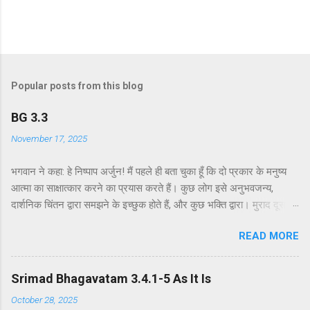
Popular posts from this blog
BG 3.3
November 17, 2025
भगवान ने कहा: हे निष्पाप अर्जुन! मैं पहले ही बता चुका हूँ कि दो प्रकार के मनुष्य
आत्मा का साक्षात्कार करने का प्रयास करते हैं। कुछ लोग इसे अनुभवजन्य,
दार्शनिक चिंतन द्वारा समझने के इच्छुक होते हैं, और कुछ भक्ति द्वारा। मुराद दूसरे
अध्याय के श्लोक 39 में भगवान ने दो प्रकार की विधियाँ बताई हैं - सांख्ययोग तथा
READ MORE
कर्मयोग या बुद्धियोग। इस श्लोक में भगवान इसे और भी स्पष्ट रूप से समझाते हैं।
सांख्ययोग, अर्थात् आत्मा और पदार्थ की प्रकृति का विश्लेषणात्मक अध्ययन, उन
लोगों के लिए विषय है जो प्रयोगात्मक ज्ञान और दर्शन द्वारा अनुमान लगाने और
Srimad Bhagavatam 3.4.1-5 As It Is
समझने के इच्छुक हैं। दूसरे वर्ग के लोग कृष्णभावनामृत में कर्म करते हैं, जैसा कि
October 28, 2025
दूसरे अध्याय के इकसठवें श्लोक में बताया गया है। भगवान ने उनतीसवें श्लोक में भी