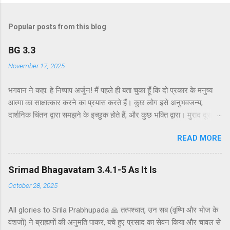
Popular posts from this blog
BG 3.3
November 17, 2025
भगवान ने कहा: हे निष्पाप अर्जुन! मैं पहले ही बता चुका हूँ कि दो प्रकार के मनुष्य
आत्मा का साक्षात्कार करने का प्रयास करते हैं। कुछ लोग इसे अनुभवजन्य,
दार्शनिक चिंतन द्वारा समझने के इच्छुक होते हैं, और कुछ भक्ति द्वारा। मुराद दूसरे
अध्याय के श्लोक 39 में भगवान ने दो प्रकार की विधियाँ बताई हैं - सांख्ययोग तथा
READ MORE
कर्मयोग या बुद्धियोग। इस श्लोक में भगवान इसे और भी स्पष्ट रूप से समझाते हैं।
सांख्ययोग, अर्थात् आत्मा और पदार्थ की प्रकृति का विश्लेषणात्मक अध्ययन, उन
लोगों के लिए विषय है जो प्रयोगात्मक ज्ञान और दर्शन द्वारा अनुमान लगाने और
Srimad Bhagavatam 3.4.1-5 As It Is
समझने के इच्छुक हैं। दूसरे वर्ग के लोग कृष्णभावनामृत में कर्म करते हैं, जैसा कि
October 28, 2025
दूसरे अध्याय के इकसठवें श्लोक में बताया गया है। भगवान ने उनतीसवें श्लोक में भी
बताया है कि बुद्धियोग या कृष्णभावनामृत के सिद्धांतों के अनुसार कार्य करने से मनुष्य
All glories to Srila Prabhupada 🙏 तत्पश्चात्, उन सब (वृष्णि और भोज के
कर्म के बंधनों से मुक्त हो सकता है; और इसके अतिरिक्त, इस प्रक्रिया में कोई दोष
वंशजों) ने ब्राह्मणों की अनुमति पाकर, बचे हुए प्रसाद का सेवन किया और चावल से
नहीं है। इकसठवें श्लोक में यही सिद्धांत अधिक स्पष्ट रूप से समझाया गया है - कि