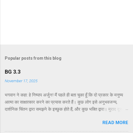
Popular posts from this blog
BG 3.3
November 17, 2025
भगवान ने कहा: हे निष्पाप अर्जुन! मैं पहले ही बता चुका हूँ कि दो प्रकार के मनुष्य
आत्मा का साक्षात्कार करने का प्रयास करते हैं। कुछ लोग इसे अनुभवजन्य,
दार्शनिक चिंतन द्वारा समझने के इच्छुक होते हैं, और कुछ भक्ति द्वारा। मुराद दूसरे
अध्याय के श्लोक 39 में भगवान ने दो प्रकार की विधियाँ बताई हैं - सांख्ययोग तथा
READ MORE
कर्मयोग या बुद्धियोग। इस श्लोक में भगवान इसे और भी स्पष्ट रूप से समझाते हैं।
सांख्ययोग, अर्थात् आत्मा और पदार्थ की प्रकृति का विश्लेषणात्मक अध्ययन, उन