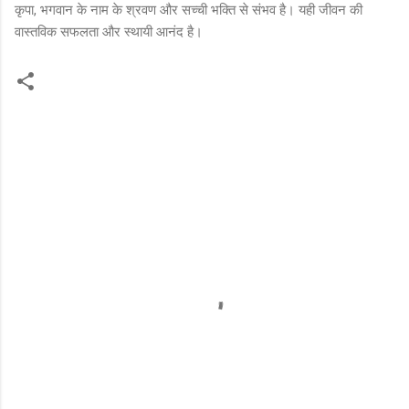
कृपा, भगवान के नाम के श्रवण और सच्ची भक्ति से संभव है। यही जीवन की
वास्तविक सफलता और स्थायी आनंद है।
C
o
m
m
e
n
t
s