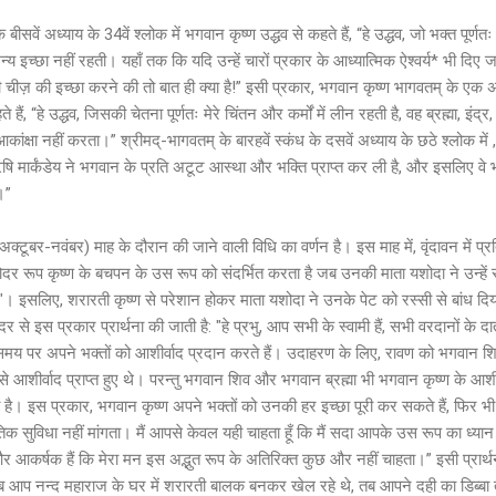
बीसवें अध्याय के 34वें श्लोक में भगवान कृष्ण उद्धव से कहते हैं, “हे उद्धव, जो भक्त पूर्णतः मेर
य इच्छा नहीं रहती। यहाँ तक कि यदि उन्हें चारों प्रकार के आध्यात्मिक ऐश्वर्य* भी दिए जाएँ,
 चीज़ की इच्छा करने की तो बात ही क्या है!” इसी प्रकार, भगवान कृष्ण भागवतम् के एक अन्
ते हैं, “हे उद्धव, जिसकी चेतना पूर्णतः मेरे चिंतन और कर्मों में लीन रहती है, वह ब्रह्मा, इंद
 आकांक्षा नहीं करता।” श्रीमद्-भागवतम् के बारहवें स्कंध के दसवें अध्याय के छठे श्लोक में ,
 ऋषि मार्कंडेय ने भगवान के प्रति अटूट आस्था और भक्ति प्राप्त कर ली है, और इसलिए वे
।”
 (अक्टूबर-नवंबर) माह के दौरान की जाने वाली विधि का वर्णन है। इस माह में, वृंदावन में 
मोदर रूप कृष्ण के बचपन के उस रूप को संदर्भित करता है जब उनकी माता यशोदा ने उन्हें 
ट"। इसलिए, शरारती कृष्ण से परेशान होकर माता यशोदा ने उनके पेट को रस्सी से बांध द
दर से इस प्रकार प्रार्थना की जाती है: "हे प्रभु, आप सभी के स्वामी हैं, सभी वरदानों के 
मय पर अपने भक्तों को आशीर्वाद प्रदान करते हैं। उदाहरण के लिए, रावण को भगवान शिव 
े आशीर्वाद प्राप्त हुए थे। परन्तु भगवान शिव और भगवान ब्रह्मा भी भगवान कृष्ण के आशीर्व
ै। इस प्रकार, भगवान कृष्ण अपने भक्तों को उनकी हर इच्छा पूरी कर सकते हैं, फिर भी भक्
तिक सुविधा नहीं मांगता। मैं आपसे केवल यही चाहता हूँ कि मैं सदा आपके उस रूप का ध्य
 और आकर्षक हैं कि मेरा मन इस अद्भुत रूप के अतिरिक्त कुछ और नहीं चाहता।” इसी प्रार्
र जब आप नन्द महाराज के घर में शरारती बालक बनकर खेल रहे थे, तब आपने दही का डिब्बा