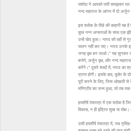
यशोदा ने आपको पापी समझकर घर के
नन्द महाराज के आंगन में दो अर्जुन 
इस श्लोक के पीछे की कहानी यह है कि
कुछ नग्न अप्सराओं के साथ एक झील 
उन्हें खेद हुआ। नारद को वहाँ से गु
पालन नहीं कर पाए। नारद उनके इस व्य
जगह वृक्ष बन जाओ।” यह सुनकर दोनों
बनोगे, अर्जुन वृक्ष, और नन्द महाराज
करेंगे।” दूसरे शब्दों में, नारद का 
प्राप्त होगी। इसके बाद, कुबेर के दो
पूरी करने के लिए, जिस ओखली से वे ब
मणिग्रीव का जन्म हुआ, जो तब तक
हयशीर्ष पंचरात्र में एक श्लोक है ज
विकास, न ही इंद्रिय सुख या मोक्ष।
उसी हयशीर्ष पंचरात्र में, जब नृसि
शाश्वत भक्त बने रहने की कृपा मांग