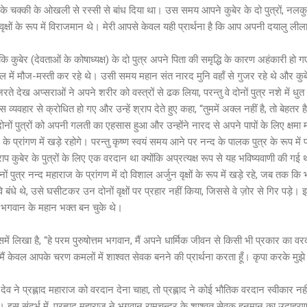
 चक्की के ओखली से रस्सी से बांध दिया था। उस समय आपने कुबेर के दो पुत्रों, नलक
वृक्षों के रूप में विराजमान थे। मेरी आपसे केवल यही प्रार्थना है कि आप अपनी दयालु लील
 कुबेर (देवताओं के कोषाध्यक्ष) के दो पुत्र अपने पिता की समृद्धि के कारण अहंकारी हो गए
में मौज-मस्ती कर रहे थे। उसी समय महान संत नारद मुनि वहाँ से गुजर रहे थे और कुबेर
जरते देख अप्सराओं ने अपने शरीर को वस्त्रों से ढक लिया, परन्तु वे दोनों पुत्र नशे में ध
वहार से क्रोधित हो गए और उन्हें श्राप देते हुए कहा, “तुममें अक्ल नहीं है, तो बेहतर है
 पुत्रों को अपनी गलती का एहसास हुआ और उन्होंने नारद से अपने पापों के लिए क्षमा मांग
 के प्रांगण में खड़े रहोगे। परन्तु कृष्ण स्वयं समय आने पर नन्द के पालक पुत्र के रूप में प
श्राप कुबेर के पुत्रों के लिए एक वरदान था क्योंकि अप्रत्यक्ष रूप से यह भविष्यवाणी की गई 
नों पुत्र नन्द महाराज के प्रांगण में दो विशाल अर्जुन वृक्षों के रूप में खड़े रहे, जब तक
ंधे थे, उसे घसीटकर उन दोनों वृक्षों पर प्रहार नहीं किया, जिससे वे ज़ोर से गिर पड़े। इ
 भगवान के महान भक्त बन चुके थे।
िसमें लिखा है, “हे परम पुरुषोत्तम भगवान, मैं अपने धार्मिक जीवन से किसी भी प्रकार का व
 मैं केवल आपके चरण कमलों में शाश्वत सेवक बनने की प्रार्थना करता हूँ। कृपा करके मुझ
ंह-देव ने प्रह्लाद महाराज को वरदान देना चाहा, तो प्रह्लाद ने कोई भौतिक वरदान स्वीका
ी। इस संदर्भ में, प्रह्लाद महाराज ने भगवान रामचन्द्र के शाश्वत सेवक हनुमान का उदाहर