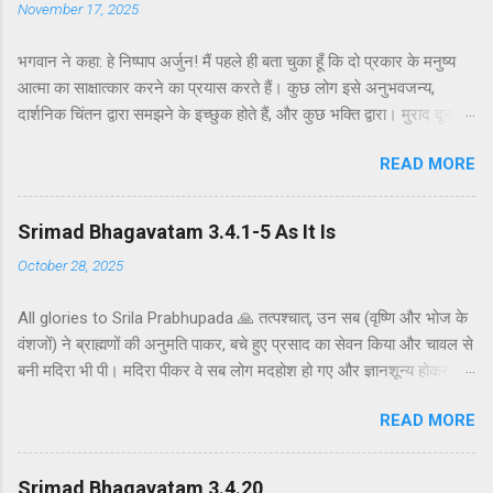
November 17, 2025
भगवान ने कहा: हे निष्पाप अर्जुन! मैं पहले ही बता चुका हूँ कि दो प्रकार के मनुष्य
आत्मा का साक्षात्कार करने का प्रयास करते हैं। कुछ लोग इसे अनुभवजन्य,
दार्शनिक चिंतन द्वारा समझने के इच्छुक होते हैं, और कुछ भक्ति द्वारा। मुराद दूसरे
अध्याय के श्लोक 39 में भगवान ने दो प्रकार की विधियाँ बताई हैं - सांख्ययोग तथा
READ MORE
कर्मयोग या बुद्धियोग। इस श्लोक में भगवान इसे और भी स्पष्ट रूप से समझाते हैं।
सांख्ययोग, अर्थात् आत्मा और पदार्थ की प्रकृति का विश्लेषणात्मक अध्ययन, उन
लोगों के लिए विषय है जो प्रयोगात्मक ज्ञान और दर्शन द्वारा अनुमान लगाने और
Srimad Bhagavatam 3.4.1-5 As It Is
समझने के इच्छुक हैं। दूसरे वर्ग के लोग कृष्णभावनामृत में कर्म करते हैं, जैसा कि
October 28, 2025
दूसरे अध्याय के इकसठवें श्लोक में बताया गया है। भगवान ने उनतीसवें श्लोक में भी
बताया है कि बुद्धियोग या कृष्णभावनामृत के सिद्धांतों के अनुसार कार्य करने से मनुष्य
All glories to Srila Prabhupada 🙏 तत्पश्चात्, उन सब (वृष्णि और भोज के
कर्म के बंधनों से मुक्त हो सकता है; और इसके अतिरिक्त, इस प्रक्रिया में कोई दोष
वंशजों) ने ब्राह्मणों की अनुमति पाकर, बचे हुए प्रसाद का सेवन किया और चावल से
नहीं है। इकसठवें श्लोक में यही सिद्धांत अधिक स्पष्ट रूप से समझाया गया है - कि
बनी मदिरा भी पी। मदिरा पीकर वे सब लोग मदहोश हो गए और ज्ञानशून्य होकर
यह बुद्धि-योग पूर्णतः परब्रह्म (या अधिक विशिष्ट रूप से, कृष्ण पर) ...
एक-दूसरे के हृदय को कठोर वचनों से व्यथित करने लगे। मुराद जब ब्राह्मणों और
READ MORE
वैष्णवों को भव्य भोजन कराया जाता है, तो यजमान अतिथि की अनुमति के बाद ही
बचे हुए भोजन को ग्रहण करता है। अतः वृष्णि और भोज के वंशजों ने ब्राह्मणों से
औपचारिक रूप से अनुमति ली और तैयार भोजन ग्रहण किया। क्षत्रियों को कुछ
Srimad Bhagavatam 3.4.20