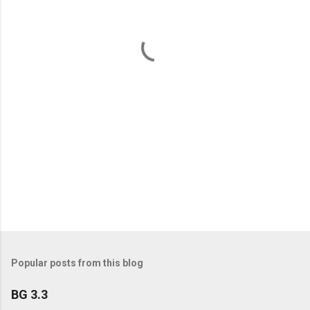
n
t
s
Popular posts from this blog
BG 3.3