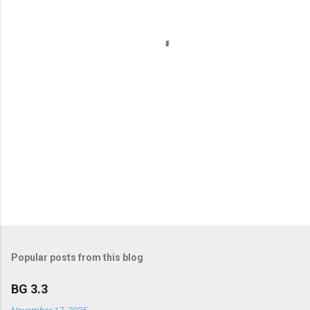
n
t
s
Popular posts from this blog
BG 3.3
November 17, 2025