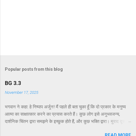
Popular posts from this blog
BG 3.3
November 17, 2025
भगवान ने कहा: हे निष्पाप अर्जुन! मैं पहले ही बता चुका हूँ कि दो प्रकार के मनुष्य
आत्मा का साक्षात्कार करने का प्रयास करते हैं। कुछ लोग इसे अनुभवजन्य,
दार्शनिक चिंतन द्वारा समझने के इच्छुक होते हैं, और कुछ भक्ति द्वारा। मुराद दूसरे
अध्याय के श्लोक 39 में भगवान ने दो प्रकार की विधियाँ बताई हैं - सांख्ययोग तथा
READ MORE
कर्मयोग या बुद्धियोग। इस श्लोक में भगवान इसे और भी स्पष्ट रूप से समझाते हैं।