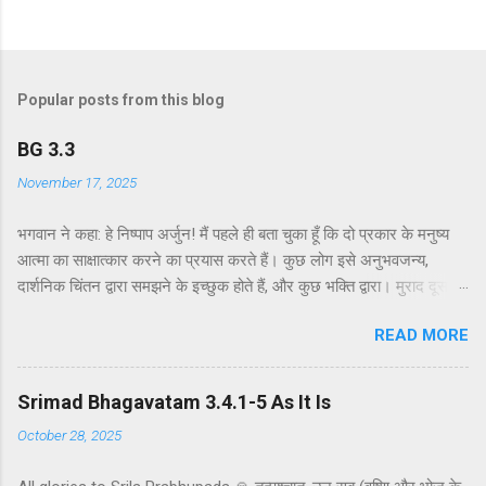
Popular posts from this blog
BG 3.3
November 17, 2025
भगवान ने कहा: हे निष्पाप अर्जुन! मैं पहले ही बता चुका हूँ कि दो प्रकार के मनुष्य
आत्मा का साक्षात्कार करने का प्रयास करते हैं। कुछ लोग इसे अनुभवजन्य,
दार्शनिक चिंतन द्वारा समझने के इच्छुक होते हैं, और कुछ भक्ति द्वारा। मुराद दूसरे
अध्याय के श्लोक 39 में भगवान ने दो प्रकार की विधियाँ बताई हैं - सांख्ययोग तथा
READ MORE
कर्मयोग या बुद्धियोग। इस श्लोक में भगवान इसे और भी स्पष्ट रूप से समझाते हैं।
सांख्ययोग, अर्थात् आत्मा और पदार्थ की प्रकृति का विश्लेषणात्मक अध्ययन, उन
लोगों के लिए विषय है जो प्रयोगात्मक ज्ञान और दर्शन द्वारा अनुमान लगाने और
Srimad Bhagavatam 3.4.1-5 As It Is
समझने के इच्छुक हैं। दूसरे वर्ग के लोग कृष्णभावनामृत में कर्म करते हैं, जैसा कि
October 28, 2025
दूसरे अध्याय के इकसठवें श्लोक में बताया गया है। भगवान ने उनतीसवें श्लोक में भी
बताया है कि बुद्धियोग या कृष्णभावनामृत के सिद्धांतों के अनुसार कार्य करने से मनुष्य