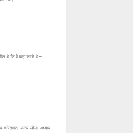
ेहशील थे कि वे कहा करते थे—
न्य-चरितामृत, अन्त्य-लीला, अध्याय