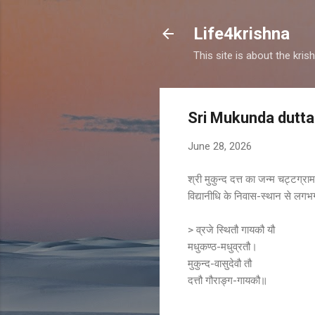
Life4krishna
This site is about the kri
Sri Mukunda dutta
June 28, 2026
श्री मुकुन्द दत्त का जन्म चट्टग्रा
विद्यानीधि के निवास-स्थान से लगभ
> व्रजे स्थितौ गायकौ यौ
मधुकण्ठ-मधुव्रतौ।
मुकुन्द-वासुदेवौ तौ
दत्तौ गौराङ्ग-गायकौ॥