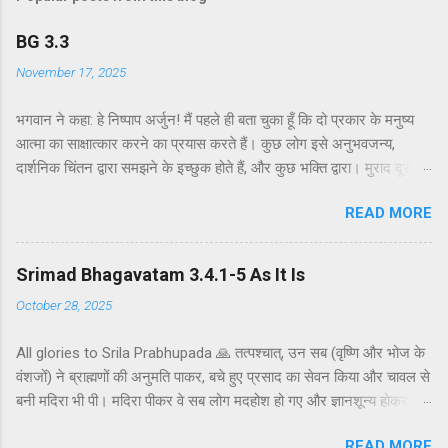
BG 3.3
November 17, 2025
भगवान ने कहा: हे निष्पाप अर्जुन! मैं पहले ही बता चुका हूँ कि दो प्रकार के मनुष्य
आत्मा का साक्षात्कार करने का प्रयास करते हैं। कुछ लोग इसे अनुभवजन्य,
दार्शनिक चिंतन द्वारा समझने के इच्छुक होते हैं, और कुछ भक्ति द्वारा। मुराद दूसरे
अध्याय के श्लोक 39 में भगवान ने दो प्रकार की विधियाँ बताई हैं - सांख्ययोग तथा
READ MORE
कर्मयोग या बुद्धियोग। इस श्लोक में भगवान इसे और भी स्पष्ट रूप से समझाते हैं।
सांख्ययोग, अर्थात् आत्मा और पदार्थ की प्रकृति का विश्लेषणात्मक अध्ययन, उन
लोगों के लिए विषय है जो प्रयोगात्मक ज्ञान और दर्शन द्वारा अनुमान लगाने और
Srimad Bhagavatam 3.4.1-5 As It Is
समझने के इच्छुक हैं। दूसरे वर्ग के लोग कृष्णभावनामृत में कर्म करते हैं, जैसा कि
October 28, 2025
दूसरे अध्याय के इकसठवें श्लोक में बताया गया है। भगवान ने उनतीसवें श्लोक में भी
बताया है कि बुद्धियोग या कृष्णभावनामृत के सिद्धांतों के अनुसार कार्य करने से मनुष्य
All glories to Srila Prabhupada 🙏 तत्पश्चात्, उन सब (वृष्णि और भोज के
कर्म के बंधनों से मुक्त हो सकता है; और इसके अतिरिक्त, इस प्रक्रिया में कोई दोष
वंशजों) ने ब्राह्मणों की अनुमति पाकर, बचे हुए प्रसाद का सेवन किया और चावल से
नहीं है। इकसठवें श्लोक में यही सिद्धांत अधिक स्पष्ट रूप से समझाया गया है - कि
बनी मदिरा भी पी। मदिरा पीकर वे सब लोग मदहोश हो गए और ज्ञानशून्य होकर
यह बुद्धि-योग पूर्णतः परब्रह्म (या अधिक विशिष्ट रूप से, कृष्ण पर) ...
एक-दूसरे के हृदय को कठोर वचनों से व्यथित करने लगे। मुराद जब ब्राह्मणों और
READ MORE