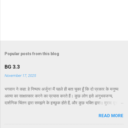
Popular posts from this blog
BG 3.3
November 17, 2025
भगवान ने कहा: हे निष्पाप अर्जुन! मैं पहले ही बता चुका हूँ कि दो प्रकार के मनुष्य
आत्मा का साक्षात्कार करने का प्रयास करते हैं। कुछ लोग इसे अनुभवजन्य,
दार्शनिक चिंतन द्वारा समझने के इच्छुक होते हैं, और कुछ भक्ति द्वारा। मुराद दूसरे
अध्याय के श्लोक 39 में भगवान ने दो प्रकार की विधियाँ बताई हैं - सांख्ययोग तथा
READ MORE
कर्मयोग या बुद्धियोग। इस श्लोक में भगवान इसे और भी स्पष्ट रूप से समझाते हैं।
सांख्ययोग, अर्थात् आत्मा और पदार्थ की प्रकृति का विश्लेषणात्मक अध्ययन, उन