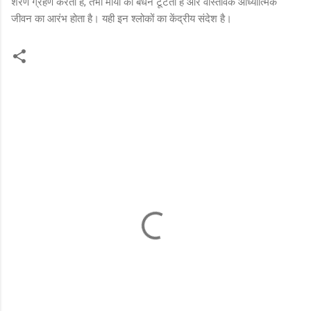
शरण ग्रहण करता है, तभी माया का बंधन टूटता है और वास्तविक आध्यात्मिक
जीवन का आरंभ होता है। यही इन श्लोकों का केंद्रीय संदेश है।
C
o
m
m
e
n
t
s