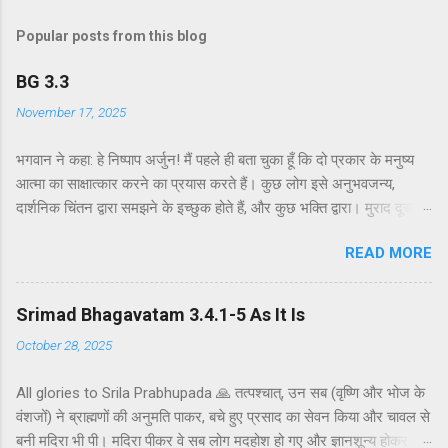
Popular posts from this blog
BG 3.3
November 17, 2025
भगवान ने कहा: हे निष्पाप अर्जुन! मैं पहले ही बता चुका हूँ कि दो प्रकार के मनुष्य
आत्मा का साक्षात्कार करने का प्रयास करते हैं। कुछ लोग इसे अनुभवजन्य,
दार्शनिक चिंतन द्वारा समझने के इच्छुक होते हैं, और कुछ भक्ति द्वारा। मुराद दूसरे
अध्याय के श्लोक 39 में भगवान ने दो प्रकार की विधियाँ बताई हैं - सांख्ययोग तथा
READ MORE
कर्मयोग या बुद्धियोग। इस श्लोक में भगवान इसे और भी स्पष्ट रूप से समझाते हैं।
सांख्ययोग, अर्थात् आत्मा और पदार्थ की प्रकृति का विश्लेषणात्मक अध्ययन, उन
लोगों के लिए विषय है जो प्रयोगात्मक ज्ञान और दर्शन द्वारा अनुमान लगाने और
Srimad Bhagavatam 3.4.1-5 As It Is
समझने के इच्छुक हैं। दूसरे वर्ग के लोग कृष्णभावनामृत में कर्म करते हैं, जैसा कि
October 28, 2025
दूसरे अध्याय के इकसठवें श्लोक में बताया गया है। भगवान ने उनतीसवें श्लोक में भी
बताया है कि बुद्धियोग या कृष्णभावनामृत के सिद्धांतों के अनुसार कार्य करने से मनुष्य
All glories to Srila Prabhupada 🙏 तत्पश्चात्, उन सब (वृष्णि और भोज के
कर्म के बंधनों से मुक्त हो सकता है; और इसके अतिरिक्त, इस प्रक्रिया में कोई दोष
वंशजों) ने ब्राह्मणों की अनुमति पाकर, बचे हुए प्रसाद का सेवन किया और चावल से
नहीं है। इकसठवें श्लोक में यही सिद्धांत अधिक स्पष्ट रूप से समझाया गया है - कि
बनी मदिरा भी पी। मदिरा पीकर वे सब लोग मदहोश हो गए और ज्ञानशून्य होकर
यह बुद्धि-योग पूर्णतः परब्रह्म (या अधिक विशिष्ट रूप से, कृष्ण पर) ...